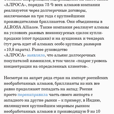
«АЛРОСА», порядка 75 % всех алмазов компании
реализуется через долгосрочные договоры,
заключаемые на три года с крупнейшими
производителями бриллиантов. Они объединены в
ALROSA Alliance. Также компания реализует алмазы
на условиях разовых внеконкурсных сделок купли-
продажи (спот продажи) и на аукционах и тендерах
(тут речь идет об алмазах особо крупных размеров
+10,8 карата). Ранее руководство
«АЛРОСА»
заявляло
, что альянс долгосрочных
покупателей изменился, в том числе «подрос уровень
концентрации на определенных клиентов».
Несмотря на запрет ряда стран на импорт российских
необработанных алмазов, бриллианты из них все
равно продолжают попадать на запад: Россия
просто
перенаправила
часть своего экспорта с
западного на другие рынки – к примеру, в Индию,
являющуюся крупнейшим мировым рынком
необработанных алмазов и производящую 9 из 10