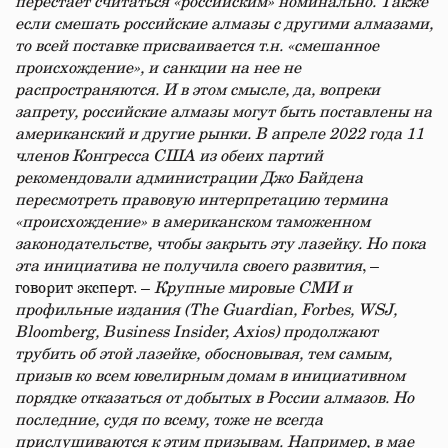
перестает считаться «российским» номинально. Также
если смешать российские алмазы с другими алмазами,
то всей поставке присваивается т.н. «смешанное
происхождение», и санкции на нее не
распространяются. И в этом смысле, да, вопреки
запрету, российские алмазы могут быть поставлены на
американский и другие рынки. В апреле 2022 года 11
членов Конгресса США из обеих партий
рекомендовали администрации Джо Байдена
пересмотреть правовую интерпретацию термина
«происхождение» в американском таможенном
законодательстве, чтобы закрыть эту лазейку. Но пока
эта инициатива не получила своего развития
, –
говорит эксперт. –
Крупные мировые СМИ и
профильные издания (The Guardian, Forbes, WSJ,
Bloomberg, Business Insider, Axios) продолжают
трубить об этой лазейке, обосновывая, тем самым,
призыв ко всем ювелирным домам в инициативном
порядке отказаться от добытых в России алмазов. Но
последние, судя по всему, тоже не всегда
прислушиваются к этим призывам. Например, в мае