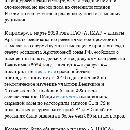
на общероссийский экспорт, хоть и создают немало
сложностей, но все же пока не отменили планов
России по вовлечению в разработку новых алмазных
рудников.
К примеру, в марте 2023 года ПАО «АЛМАР – алмазы
Арктики», осваивающее россыпные месторождения
алмазов на севере Якутии и имеющее с прошлого года
статус резидента Арктической зоны РФ, сообщило о
намерении начать добычу и продажу алмазов россыпи
Беенчиме в 2024 году. Накануне – в феврале –
предприятие
продлило
сроки действия
принадлежащих ему с 2016 года лицензий на
геологическое изучение участков Беенчиме и
Хатыстах до 31 ноября и 31 мая 2025 года
соответственно. Общая
стоимость
минерально-
сырьевой базы по категориям запасов С1 и С2 и
прогнозных ресурсов категорий Р1 и Р2 на обеих
россыпях была оценена в более чем 350 млн долларов.
Кроме того, было объявлено о планах «АЛРОСА»