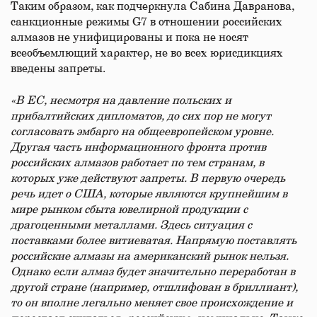
Таким образом, как подчеркнула Сабина Давранова,
санкционные режимы G7 в отношении российских
алмазов не унифицированы и пока не носят
всеобъемлющий характер, не во всех юрисдикциях
введены запреты.
«В ЕС, несмотря на давление польских и
прибалтийских дипломатов, до сих пор не могут
согласовать эмбарго на общеевропейском уровне.
Другая часть информационного фронта против
российских алмазов работает по тем странам, в
которых уже действуют запреты. В первую очередь
речь идет о США, которые являются крупнейшим в
мире рынком сбыта ювелирной продукции с
драгоценными металлами. Здесь ситуация с
поставками более витиеватая. Напрямую поставлять
российские алмазы на американский рынок нельзя.
Однако если алмаз будет значительно переработан в
другой стране (например, отшлифован в бриллиант),
то он вполне легально меняет свое происхождение и