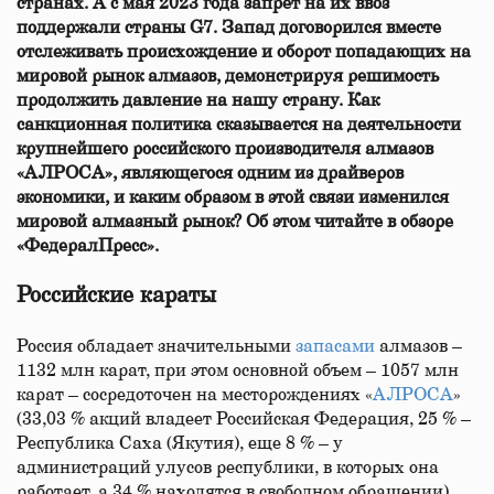
странах. А с мая 2023 года запрет на их ввоз
поддержали страны G7. Запад договорился вместе
отслеживать происхождение и оборот попадающих на
мировой рынок алмазов, демонстрируя решимость
продолжить давление на нашу страну. Как
санкционная политика сказывается на деятельности
крупнейшего российского производителя алмазов
«АЛРОСА», являющегося одним из драйверов
экономики, и каким образом в этой связи изменился
мировой алмазный рынок? Об этом читайте в обзоре
«ФедералПресс».
Российские караты
Россия обладает значительными
запасами
алмазов –
1132 млн карат, при этом основной объем – 1057 млн
карат – сосредоточен на месторождениях «
АЛРОСА
»
(33,03 % акций владеет Российская Федерация, 25 % –
Республика Саха (Якутия), еще 8 % – у
администраций улусов республики, в которых она
работает, а 34 % находятся в свободном обращении).