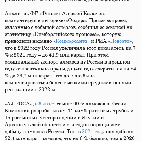
Аналитик ФГ «Финам» Алексей Калачев,
комментируя в интервью «ФедералПресс» вопросы,
связанные с добычей алмазов, сообщил со ссылкой на
статистику «Кимберлийского процесса», которую
приводили недавно «
Коммерсантъ
» и РИА «
Новости
»,
что в 2022 году Россия увеличила этот показатель на 7
% к 2021 году – до 41,9 млн карат. При этом
официальный экспорт алмазов из России в прошлом
году относительно предыдущего года сократился на 24
% до 36,7 млн карат, что должно было
компенсироваться более высокими средними ценами
реализации в 2022-м.
«АЛРОСА»
добывает
свыше 90 % алмазов в России.
Компания разрабатывает 11 кимберлитовых трубок и
16 россыпных месторождений в Якутии и
Архангельской области и ежегодно наращивает
добычу алмазов в России. Так, в
2021 году
она добыла
32,4 млн карат алмазов, что на 8 % больше, чем в 2020