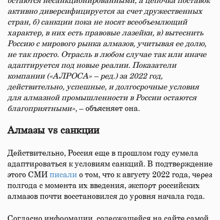
остаются несанкционированными, а цепочка поставок
активно диверсифицируется за счет дружественных
стран, б) санкции пока не носят всеобъемлющий
характер, в них есть правовые лазейки, в) вытеснить
Россию с мирового рынка алмазов, учитывая ее долю,
не так просто. Отрасль в любом случае так или иначе
адаптируется под новые реалии. Показатели
компании («АЛРОСА» – ред.) за 2022 год,
действительно, успешные, и долгосрочные условия
для алмазной промышленности в России остаются
благоприятными»,
– объясняет она.
Алмазы vs санкции
Действительно, Россия еще в прошлом году сумела
адаптироваться к условиям санкций. В подтверждение
этого СМИ
писали
о том, что к августу 2022 года, через
полгода с момента их введения, экспорт российских
алмазов почти восстановился до уровня начала года.
Согласно информации, содержащейся на сайте самой