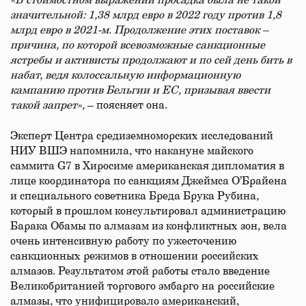
«В стоимостном выражении просадка была не такой
значительной: 1,38 млрд евро в 2022 году против 1,8
млрд евро в 2021-м. Продолжение этих поставок –
причина, по которой всевозможные санкционные
ястребы и активисты продолжают и по сей день бить в
набат, ведя колоссальную информационную
кампанию против Бельгии и ЕС, призывая ввести
такой запрет»,
– поясняет она.
Эксперт Центра средиземноморских исследований
НИУ ВШЭ напомнила, что накануне майского
саммита G7 в Хиросиме американская дипломатия в
лице координатора по санкциям Джеймса О’Брайена
и специального советника Бреда Брука Рубина,
который в прошлом консультировал администрацию
Барака Обамы по алмазам из конфликтных зон, вела
очень интенсивную работу по ужесточению
санкционных режимов в отношении российских
алмазов. Результатом этой работы стало введение
Великобританией торгового эмбарго на российские
алмазы, что унифицировало американский,