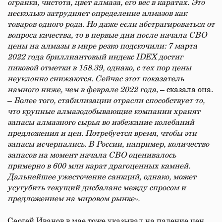
огранка, чистота, цвет алмаза, его вес в каратах. Это
несколько затрудняет определение алмазов как
товаров одного рода. Но даже если абстрагироваться от
вопроса качества, то в первые дни после начала СВО
цены на алмазы в мире резко подскочили: 7 марта
2022 года бриллиантовый индекс IDEX достиг
пиковой отметки в 158.39, однако, с тех пор цены
неуклонно снижаются. Сейчас этот показатель
намного ниже, чем в феврале 2022 года
, – сказала она.
–
Более того, стабилизации отрасли способствует то,
что крупные алмазодобывающие компании хранят
запасы алмазного сырья во избежание колебаний
предложения и цен. Потребуется время, чтобы эти
запасы исчерпались. В России, например, количество
запасов на момент начала СВО оценивалось
примерно в 600 млн карат драгоценных камней.
Дальнейшее ужесточение санкций, однако, может
усугубить текущий дисбаланс между спросом и
предложением на мировом рынке».
Сергей Иванов в мае тоже указывал на падение цен.