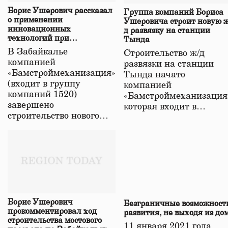
Борис Ушерович рассказал
Группа компаний Бориса
о применении
Ушеровича строит новую ж
инновационных
д развязку на станции
технологий при
Тында
строительстве нового моста
В Забайкалье
Строительство ж/д
в Забайкалье
компанией
развязки на станции
«Бамстроймеханизация»
Тында начато
(входит в группу
компанией
компаний 1520)
«Бамстроймеханизация
завершено
которая входит в…
строительство нового…
Борис Ушерович
Безграничные возможност
прокомментировал ход
развития, не выходя из до
строительства мостового
11 января 2021 года