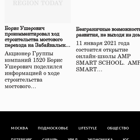
Борис Ушерович
Безграничные возможност
прокомментировал ход
развития, не выходя из до
строительства мостового
11 января 2021 года
перехода на Забайкальской
состоится открытие
железной дороге
Акционер Группы
онлайн-школы АМР
компаний 1520 Борис
SMART SCHOOL. АМ
Ушерович поделился
SMART…
информацией о ходе
строительства
мостового…
МОСКВА
ПОДМОСКОВЬЕ
LIFESTYLE
ОБЩЕСТВО
ПЕТЕРБУРГ
СИБИРЬ
УРАЛ
ЭКОНОМИКА
ЮГ