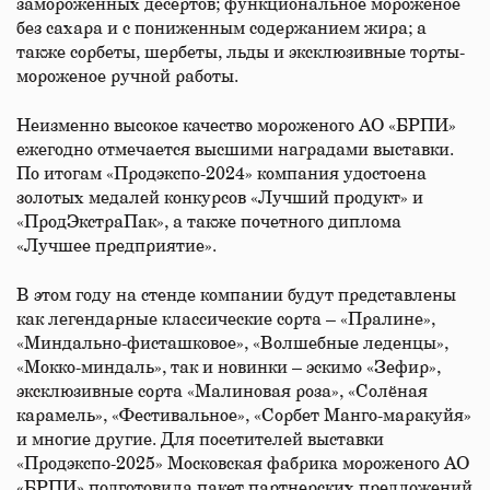
замороженных десертов; функциональное мороженое
без сахара и с пониженным содержанием жира; а
также сорбеты, шербеты, льды и эксклюзивные торты-
мороженое ручной работы.
Неизменно высокое качество мороженого АО «БРПИ»
ежегодно отмечается высшими наградами выставки.
По итогам «Продэкспо-2024» компания удостоена
золотых медалей конкурсов «Лучший продукт» и
«ПродЭкстраПак», а также почетного диплома
«Лучшее предприятие».
В этом году на стенде компании будут представлены
как легендарные классические сорта – «Пралине»,
«Миндально-фисташковое», «Волшебные леденцы»,
«Мокко-миндаль», так и новинки – эскимо «Зефир»,
эксклюзивные сорта «Малиновая роза», «Солёная
карамель», «Фестивальное», «Сорбет Манго-маракуйя»
и многие другие. Для посетителей выставки
«Продэкспо-2025» Московская фабрика мороженого АО
«БРПИ» подготовила пакет партнерских предложений