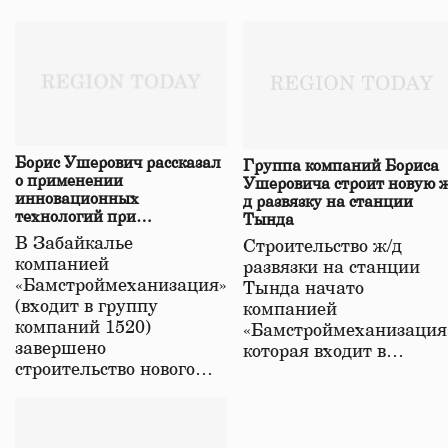
Борис Ушерович рассказал
Группа компаний Бориса
о применении
Ушеровича строит новую ж
инновационных
д развязку на станции
технологий при
Тында
строительстве нового моста
В Забайкалье
Строительство ж/д
в Забайкалье
компанией
развязки на станции
«Бамстроймеханизация»
Тында начато
(входит в группу
компанией
компаний 1520)
«Бамстроймеханизация
завершено
которая входит в…
строительство нового…