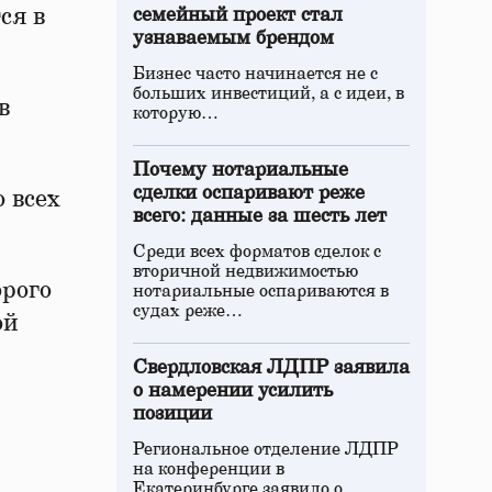
ся в
семейный проект стал
узнаваемым брендом
Бизнес часто начинается не с
больших инвестиций, а с идеи, в
в
которую…
Почему нотариальные
сделки оспаривают реже
 всех
всего: данные за шесть лет
Среди всех форматов сделок с
вторичной недвижимостью
орого
нотариальные оспариваются в
судах реже…
ой
Свердловская ЛДПР заявила
о намерении усилить
позиции
Региональное отделение ЛДПР
на конференции в
Екатеринбурге заявило о