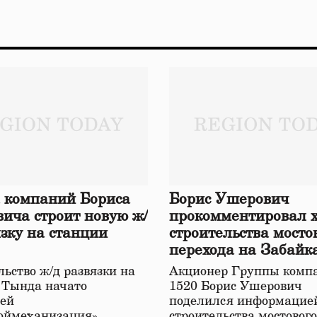
 компаний Бориса
Борис Ушерович
ича строит новую ж/
прокомментировал 
язку на станции
строительства мосто
перехода на Забайк
железной дороге
ьство ж/д развязки на
Акционер Группы комп
 Тында начато
1520 Борис Ушерович
ей
поделился информацией
оймеханизация»,
строительства мостовог