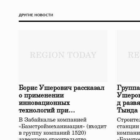
ДРУГИЕ НОВОСТИ
Борис Ушерович рассказал
Группа
о применении
Ушеров
инновационных
д разв
технологий при
Тында
строительстве нового моста
В Забайкалье компанией
Строител
в Забайкалье
«Бамстроймеханизация» (входит
станции
в группу компаний 1520)
компани
завершено строительство
«Бамстр