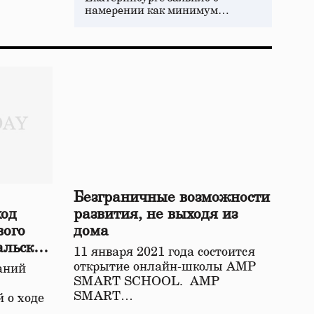
намерении как минимум…
Безграничные возможности
ход
развития, не выходя из
вого
дома
альской
11 января 2021 года состоится
открытие онлайн-школы АМР
аний
SMART SCHOOL. АМР
SMART…
 о ходе
о…