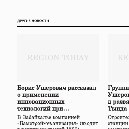
ДРУГИЕ НОВОСТИ
Борис Ушерович рассказал
Группа
о применении
Ушеров
инновационных
д разв
технологий при
Тында
строительстве нового моста
В Забайкалье компанией
Строител
в Забайкалье
«Бамстроймеханизация» (входит
станции