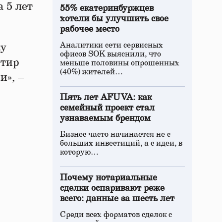
 5 лет
55% екатеринбуржцев
хотели бы улучшить свое
рабочее место
Аналитики сети сервисных
ку
офисов SOK выяснили, что
ртир
меньше половины опрошенных
(40%) жителей…
и», –
Пять лет AFUVA: как
семейный проект стал
узнаваемым брендом
Бизнес часто начинается не с
больших инвестиций, а с идеи, в
которую…
Почему нотариальные
сделки оспаривают реже
всего: данные за шесть лет
Среди всех форматов сделок с