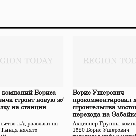
 компаний Бориса
Борис Ушерович
ича строит новую ж/
прокомментировал 
язку на станции
строительства мосто
перехода на Забайк
железной дороге
ьство ж/д развязки на
Акционер Группы комп
 Тында начато
1520 Борис Ушерович