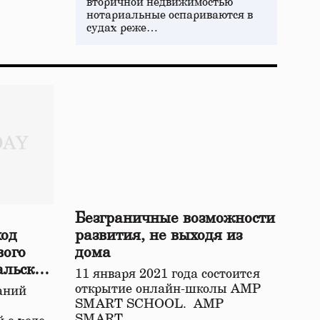
вторичной недвижимостью
нотариальные оспариваются в
судах реже…
Безграничные возможности
ход
развития, не выходя из
вого
дома
альской
11 января 2021 года состоится
открытие онлайн-школы АМР
аний
SMART SCHOOL. АМР
SMART…