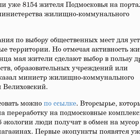
и уже 8154 жителя Подмосковья на порта
а министерства жилищно-коммунального
ания по выбору общественных мест для ус
вые территории. Но отмечая активность ж
конца мая жители сделают выбор в пользу д
ств, образовательных учреждений или
сказал министр жилищно-коммунального
н Велиховский.
осовать можно
по ссылке
. Вторсырье, котор
на переработку на подмосковные комплекс
б экологии люди получат в обмен на мусор
магазинах. Первые экопункты появятся уж