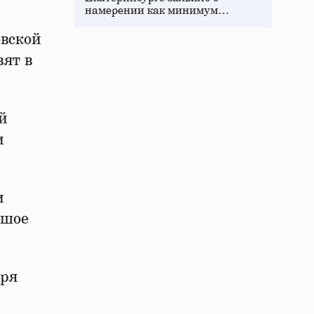
намерении как минимум…
овской
вят в
й
и
и
ьшое
аря