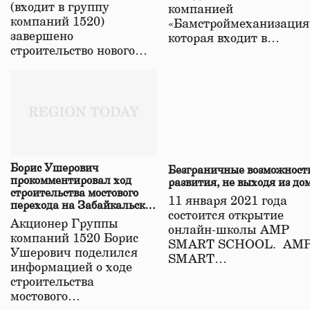
(входит в группу
компанией
компаний 1520)
«Бамстроймеханизация
завершено
которая входит в…
строительство нового…
Борис Ушерович
Безграничные возможност
прокомментировал ход
развития, не выходя из до
строительства мостового
11 января 2021 года
перехода на Забайкальской
состоится открытие
железной дороге
Акционер Группы
онлайн-школы АМР
компаний 1520 Борис
SMART SCHOOL. АМ
Ушерович поделился
SMART…
информацией о ходе
строительства
мостового…