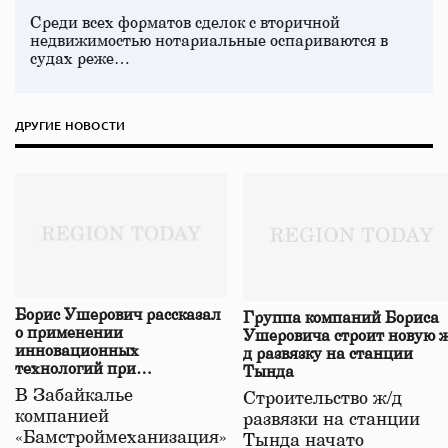
Среди всех форматов сделок с вторичной
недвижимостью нотариальные оспариваются в
судах реже…
ДРУГИЕ НОВОСТИ
Борис Ушерович рассказал
Группа компаний Бориса
о применении
Ушеровича строит новую ж
инновационных
д развязку на станции
технологий при
Тында
строительстве нового моста
В Забайкалье
Строительство ж/д
в Забайкалье
компанией
развязки на станции
«Бамстроймеханизация»
Тында начато