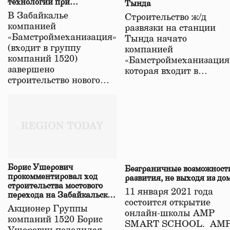
технологий при
Тында
строительстве нового моста
В Забайкалье
Строительство ж/д
в Забайкалье
компанией
развязки на станции
«Бамстроймеханизация»
Тында начато
(входит в группу
компанией
компаний 1520)
«Бамстроймеханизация
завершено
которая входит в…
строительство нового…
Борис Ушерович
Безграничные возможност
прокомментировал ход
развития, не выходя из до
строительства мостового
11 января 2021 года
перехода на Забайкальской
состоится открытие
железной дороге
Акционер Группы
онлайн-школы АМР
компаний 1520 Борис
SMART SCHOOL. АМ