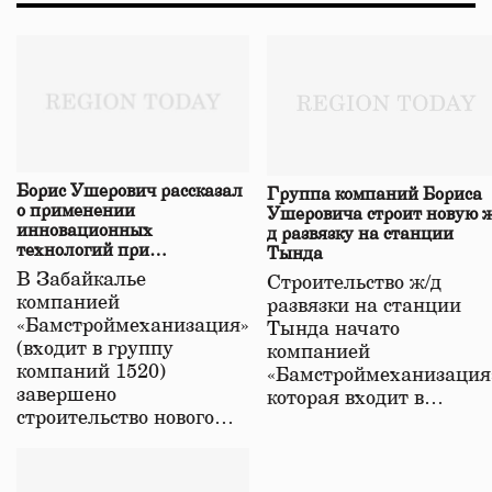
Борис Ушерович рассказал
Группа компаний Бориса
о применении
Ушеровича строит новую ж
инновационных
д развязку на станции
технологий при
Тында
строительстве нового моста
В Забайкалье
Строительство ж/д
в Забайкалье
компанией
развязки на станции
«Бамстроймеханизация»
Тында начато
(входит в группу
компанией
компаний 1520)
«Бамстроймеханизация
завершено
которая входит в…
строительство нового…