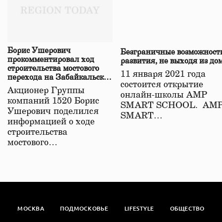
Борис Ушерович
Безграничные возможност
прокомментировал ход
развития, не выходя из до
строительства мостового
11 января 2021 года
перехода на Забайкальской
состоится открытие
железной дороге
Акционер Группы
онлайн-школы АМР
компаний 1520 Борис
SMART SCHOOL. АМ
Ушерович поделился
SMART…
информацией о ходе
строительства
мостового…
МОСКВА
ПОДМОСКОВЬЕ
LIFESTYLE
ОБЩЕСТВО