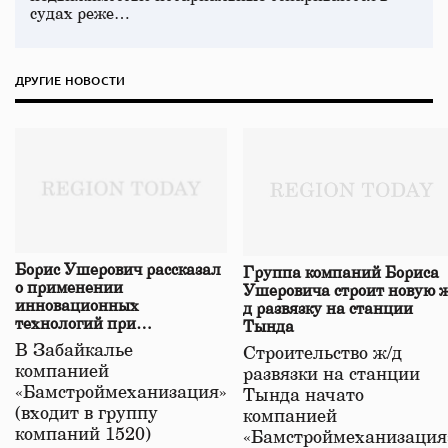
судах реже…
ДРУГИЕ НОВОСТИ
Борис Ушерович рассказал
Группа компаний Бориса
о применении
Ушеровича строит новую ж
инновационных
д развязку на станции
технологий при
Тында
строительстве нового моста
В Забайкалье
Строительство ж/д
в Забайкалье
компанией
развязки на станции
«Бамстроймеханизация»
Тында начато
(входит в группу
компанией
компаний 1520)
«Бамстроймеханизация