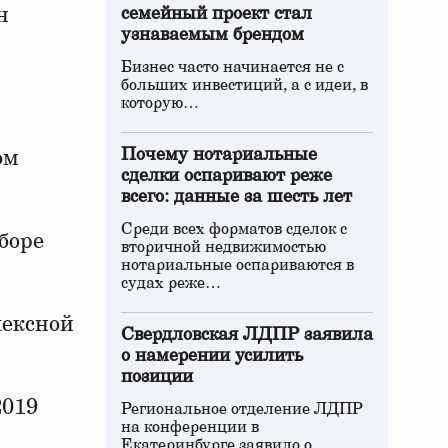
н
семейный проект стал
узнаваемым брендом
Бизнес часто начинается не с
больших инвестиций, а с идеи, в
которую…
Почему нотариальные
ом
сделки оспаривают реже
всего: данные за шесть лет
Среди всех форматов сделок с
боре
вторичной недвижимостью
нотариальные оспариваются в
судах реже…
лексной
Свердловская ЛДПР заявила
о намерении усилить
позиции
2019
Региональное отделение ЛДПР
на конференции в
Екатеринбурге заявило о