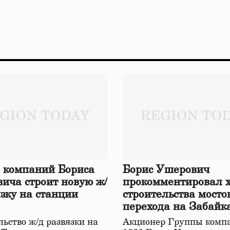
 компаний Бориса
Борис Ушерович
ича строит новую ж/
прокомментировал 
язку на станции
строительства мосто
перехода на Забайк
железной дороге
ьство ж/д развязки на
Акционер Группы комп