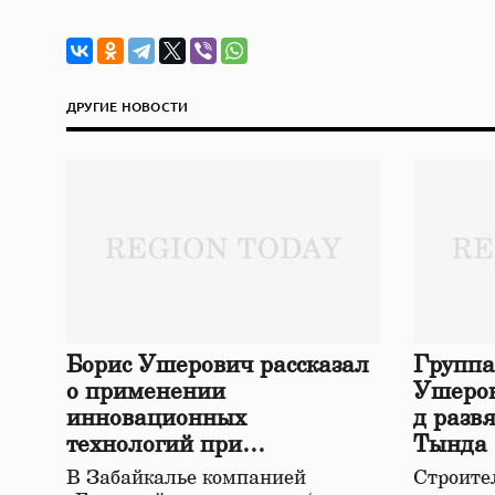
ДРУГИЕ НОВОСТИ
Борис Ушерович рассказал
Группа
о применении
Ушеров
инновационных
д разв
технологий при
Тында
строительстве нового моста
В Забайкалье компанией
Строител