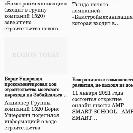
«Бамстроймеханизация»
Тында начато
(входит в группу
компанией
компаний 1520)
«Бамстроймеханизация
завершено
которая входит в…
строительство нового…
Борис Ушерович
Безграничные возможност
прокомментировал ход
развития, не выходя из до
строительства мостового
11 января 2021 года
перехода на Забайкальской
состоится открытие
железной дороге
Акционер Группы
онлайн-школы АМР
компаний 1520 Борис
SMART SCHOOL. АМ
Ушерович поделился
SMART…
информацией о ходе
строительства