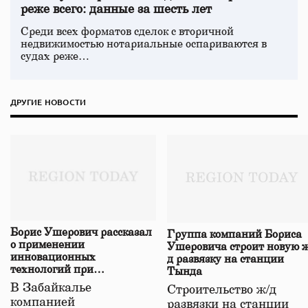
реже всего: данные за шесть лет
Среди всех форматов сделок с вторичной
недвижимостью нотариальные оспариваются в
судах реже…
ДРУГИЕ НОВОСТИ
Борис Ушерович рассказал
Группа компаний Бориса
о применении
Ушеровича строит новую ж
инновационных
д развязку на станции
технологий при
Тында
строительстве нового моста
В Забайкалье
Строительство ж/д
в Забайкалье
компанией
развязки на станции