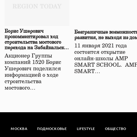
Борис Ушерович
Безграничные возможност
прокомментировал ход
развития, не выходя из до
строительства мостового
11 января 2021 года
перехода на Забайкальской
состоится открытие
железной дороге
Акционер Группы
онлайн-школы АМР
компаний 1520 Борис
SMART SCHOOL. АМ
Ушерович поделился
SMART…
информацией о ходе
строительства
мостового…
МОСКВА
ПОДМОСКОВЬЕ
LIFESTYLE
ОБЩЕСТВО