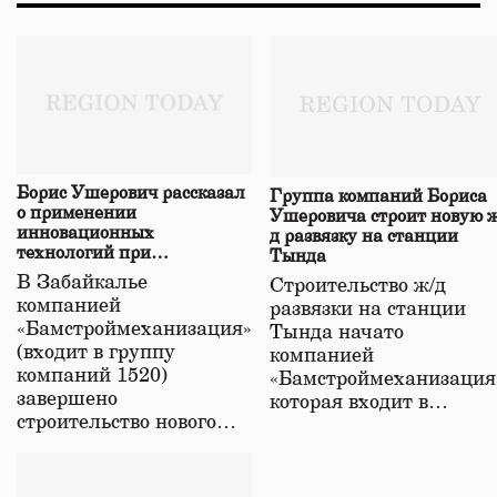
Борис Ушерович рассказал
Группа компаний Бориса
о применении
Ушеровича строит новую ж
инновационных
д развязку на станции
технологий при
Тында
строительстве нового моста
В Забайкалье
Строительство ж/д
в Забайкалье
компанией
развязки на станции
«Бамстроймеханизация»
Тында начато
(входит в группу
компанией
компаний 1520)
«Бамстроймеханизация
завершено
которая входит в…
строительство нового…