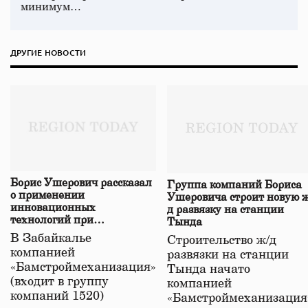
минимум…
ДРУГИЕ НОВОСТИ
Борис Ушерович рассказал
Группа компаний Бориса
о применении
Ушеровича строит новую ж
инновационных
д развязку на станции
технологий при
Тында
строительстве нового моста
В Забайкалье
Строительство ж/д
в Забайкалье
компанией
развязки на станции
«Бамстроймеханизация»
Тында начато
(входит в группу
компанией
компаний 1520)
«Бамстроймеханизация