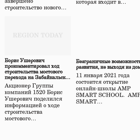
завершено
которая входит в…
строительство нового…
Борис Ушерович
Безграничные возможност
прокомментировал ход
развития, не выходя из до
строительства мостового
11 января 2021 года
перехода на Забайкальской
состоится открытие
железной дороге
Акционер Группы
онлайн-школы АМР
компаний 1520 Борис
SMART SCHOOL. АМ
Ушерович поделился
SMART…
информацией о ходе
строительства
мостового…