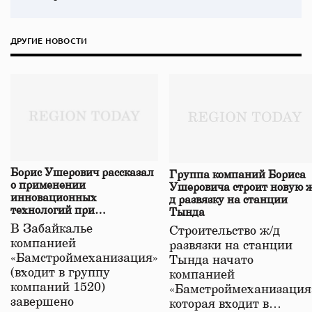
ДРУГИЕ НОВОСТИ
Борис Ушерович рассказал
Группа компаний Бориса
о применении
Ушеровича строит новую ж
инновационных
д развязку на станции
технологий при
Тында
строительстве нового моста
В Забайкалье
Строительство ж/д
в Забайкалье
компанией
развязки на станции
«Бамстроймеханизация»
Тында начато
(входит в группу
компанией
компаний 1520)
«Бамстроймеханизация
завершено
которая входит в…