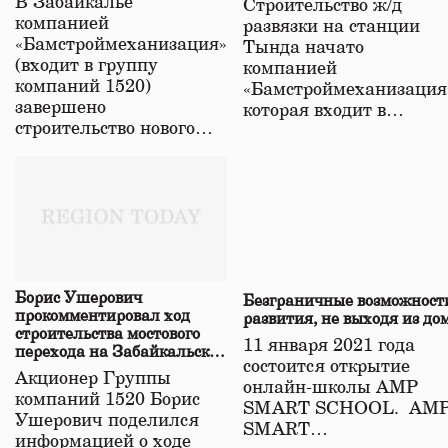
В Забайкалье
Строительство ж/д
в Забайкалье
компанией
развязки на станции
«Бамстроймеханизация»
Тында начато
(входит в группу
компанией
компаний 1520)
«Бамстроймеханизация
завершено
которая входит в…
строительство нового…
Борис Ушерович
Безграничные возможност
прокомментировал ход
развития, не выходя из до
строительства мостового
11 января 2021 года
перехода на Забайкальской
состоится открытие
железной дороге
Акционер Группы
онлайн-школы АМР
компаний 1520 Борис
SMART SCHOOL. АМ
Ушерович поделился
SMART…
информацией о ходе