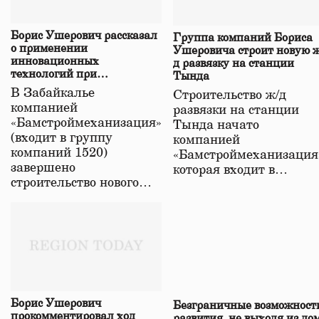
Борис Ушерович рассказал
Группа компаний Бориса
о применении
Ушеровича строит новую ж
инновационных
д развязку на станции
технологий при
Тында
строительстве нового моста
В Забайкалье
Строительство ж/д
в Забайкалье
компанией
развязки на станции
«Бамстроймеханизация»
Тында начато
(входит в группу
компанией
компаний 1520)
«Бамстроймеханизация
завершено
которая входит в…
строительство нового…
Борис Ушерович
Безграничные возможност
прокомментировал ход
развития, не выходя из до