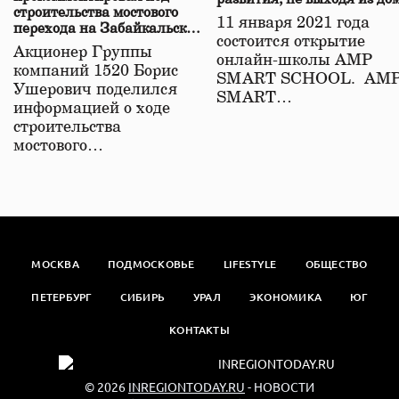
строительства мостового
11 января 2021 года
перехода на Забайкальской
состоится открытие
железной дороге
Акционер Группы
онлайн-школы АМР
компаний 1520 Борис
SMART SCHOOL. АМ
Ушерович поделился
SMART…
информацией о ходе
строительства
мостового…
МОСКВА
ПОДМОСКОВЬЕ
LIFESTYLE
ОБЩЕСТВО
ПЕТЕРБУРГ
СИБИРЬ
УРАЛ
ЭКОНОМИКА
ЮГ
КОНТАКТЫ
© 2026
INREGIONTODAY.RU
- НОВОСТИ