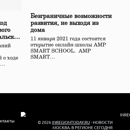
Безграничные возможности
ход
развития, не выходя из
вого
дома
альской
11 января 2021 года состоится
открытие онлайн-школы АМР
аний
SMART SCHOOL. АМР
SMART…
 о ходе
о…
НТАКТЫ
© 2026
INREGIONTODAY.RU
- НОВОСТИ
МОСКВА. В РЕГИОНЕ СЕГОДНЯ