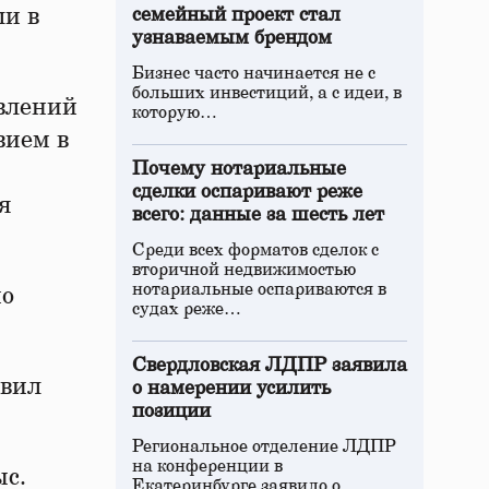
ли в
семейный проект стал
узнаваемым брендом
Бизнес часто начинается не с
больших инвестиций, а с идеи, в
явлений
которую…
вием в
Почему нотариальные
сделки оспаривают реже
я
всего: данные за шесть лет
Среди всех форматов сделок с
вторичной недвижимостью
нотариальные оспариваются в
по
судах реже…
Свердловская ЛДПР заявила
авил
о намерении усилить
позиции
Региональное отделение ЛДПР
на конференции в
ыс.
Екатеринбурге заявило о