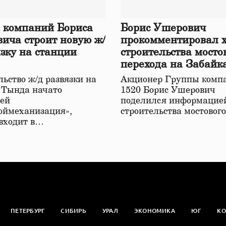
 компаний Бориса
Борис Ушерович
ича строит новую ж/
прокомментировал 
язку на станции
строительства мосто
перехода на Забайк
железной дороге
ьство ж/д развязки на
Акционер Группы комп
 Тында начато
1520 Борис Ушерович
ей
поделился информацией
оймеханизация»,
строительства мостовог
 входит в…
ПЕТЕРБУРГ
СИБИРЬ
УРАЛ
ЭКОНОМИКА
ЮГ
КО