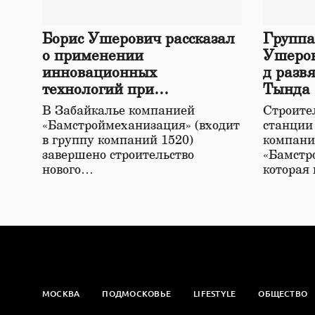
Борис Ушерович рассказал
Группа
о применении
Ушеров
инновационных
д разв
технологий при
Тында
строительстве нового моста
В Забайкалье компанией
Строител
в Забайкалье
«Бамстроймеханизация» (входит
станции
в группу компаний 1520)
компани
завершено строительство
«Бамстр
нового…
которая
МОСКВА
ПОДМОСКОВЬЕ
LIFESTYLE
ОБЩЕСТВО