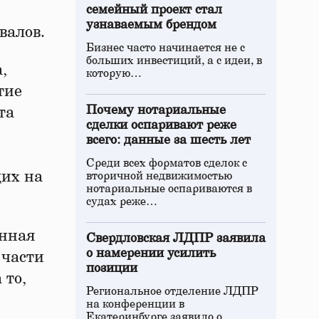
семейный проект стал
узнаваемым брендом
валов.
Бизнес часто начинается не с
больших инвестиций, а с идеи, в
,
которую…
тие
Почему нотариальные
та
сделки оспаривают реже
всего: данные за шесть лет
Среди всех форматов сделок с
их на
вторичной недвижимостью
нотариальные оспариваются в
судах реже…
анная
Свердловская ЛДПР заявила
о намерении усилить
 части
позиции
 то,
Региональное отделение ЛДПР
на конференции в
Екатеринбурге заявило о