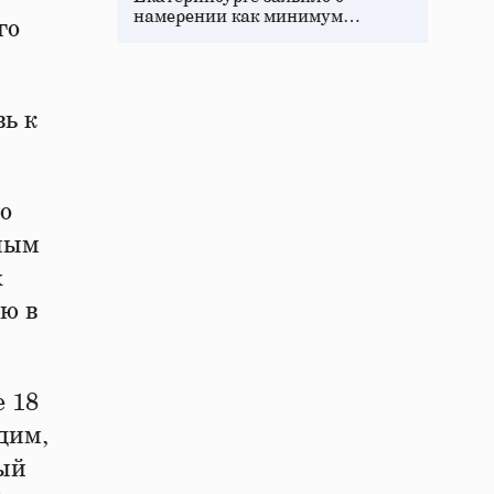
намерении как минимум…
го
вь к
о
нным
х
ию в
е 18
дим,
мый