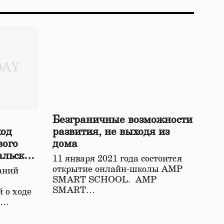
Безграничные возможности
ход
развития, не выходя из
вого
дома
альской
11 января 2021 года состоится
открытие онлайн-школы АМР
аний
SMART SCHOOL. АМР
SMART…
 о ходе
о…