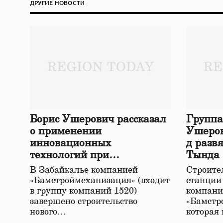
ДРУГИЕ НОВОСТИ
Борис Ушерович рассказал
Группа
о применении
Ушеров
инновационных
д разв
технологий при
Тында
строительстве нового моста
В Забайкалье компанией
Строител
в Забайкалье
«Бамстроймеханизация» (входит
станции
в группу компаний 1520)
компани
завершено строительство
«Бамстр
нового…
которая