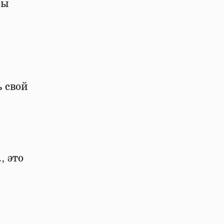
бы
 свой
, это