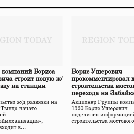
 компаний Бориса
Борис Ушерович
ича строит новую ж/
прокомментировал 
язку на станции
строительства мосто
перехода на Забайк
железной дороге
ьство ж/д развязки на
Акционер Группы комп
 Тында начато
1520 Борис Ушерович
ей
поделился информацией
оймеханизация»,
строительства мостовог
 входит в…