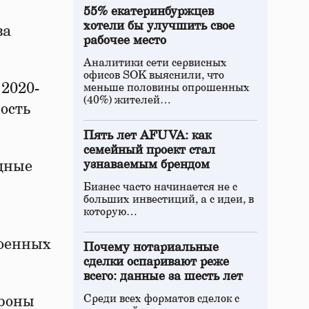
55% екатеринбуржцев
хотели бы улучшить свое
ва
рабочее место
Аналитики сети сервисных
офисов SOK выяснили, что
2020-
меньше половины опрошенных
(40%) жителей…
ость
Пять лет AFUVA: как
семейный проект стал
ищные
узнаваемым брендом
Бизнес часто начинается не с
больших инвестиций, а с идеи, в
которую…
военных
Почему нотариальные
сделки оспаривают реже
всего: данные за шесть лет
Среди всех форматов сделок с
ороны