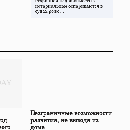
вторичной недвижимостью
о
нотариальные оспариваются в
судах реже…
Безграничные возможности
ход
развития, не выходя из
вого
дома