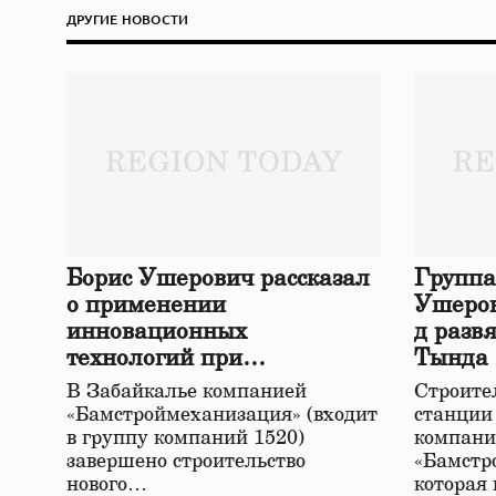
ДРУГИЕ НОВОСТИ
Борис Ушерович рассказал
Группа
о применении
Ушеров
инновационных
д разв
технологий при
Тында
строительстве нового моста
В Забайкалье компанией
Строител
в Забайкалье
«Бамстроймеханизация» (входит
станции
в группу компаний 1520)
компани
завершено строительство
«Бамстр
нового…
которая