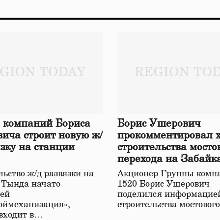
 компаний Бориса
Борис Ушерович
ича строит новую ж/
прокомментировал 
язку на станции
строительства мосто
перехода на Забайк
железной дороге
ьство ж/д развязки на
Акционер Группы комп
 Тында начато
1520 Борис Ушерович
ей
поделился информацией
оймеханизация»,
строительства мостовог
 входит в…