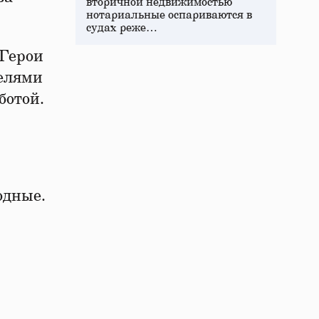
вторичной недвижимостью
нотариальные оспариваются в
судах реже…
«Герои
телями
ботой.
.
одные.