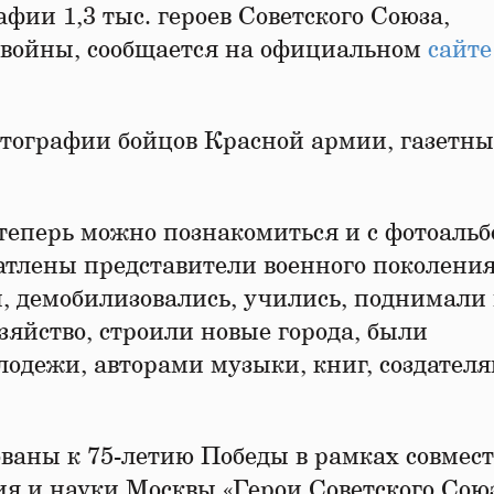
фии 1,3 тыс. героев Советского Союза,
 войны, сообщается на официальном
сайте
отографии бойцов Красной армии, газетны
 теперь можно познакомиться и с фотоаль
атлены представители военного поколения
, демобилизовались, учились, поднимали 
яйство, строили новые города, были
одежи, авторами музыки, книг, создател
ваны к 75-летию Победы в рамках совмест
ия и науки Москвы «Герои Советского Сою