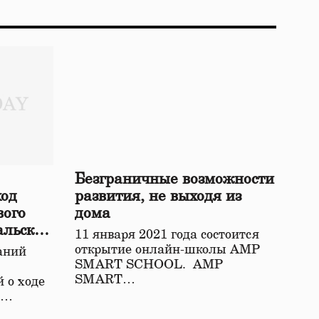
Безграничные возможности
ход
развития, не выходя из
вого
дома
альской
11 января 2021 года состоится
открытие онлайн-школы АМР
аний
SMART SCHOOL. АМР
SMART…
 о ходе
о…