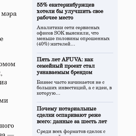
55% екатеринбуржцев
хотели бы улучшить свое
мэра
рабочее место
Аналитики сети сервисных
офисов SOK выяснили, что
е
меньше половины опрошенных
(40%) жителей…
Пять лет AFUVA: как
бомом
семейный проект стал
,
узнаваемым брендом
из
Бизнес часто начинается не с
больших инвестиций, а с идеи, в
которую…
ями
Почему нотариальные
сделки оспаривают реже
всего: данные за шесть лет
ного
Среди всех форматов сделок с
за —