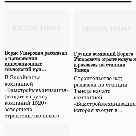
Борис Ушерович рассказал
Группа компаний Бориса
о применении
Ушеровича строит новую ж
инновационных
д развязку на станции
технологий при
Тында
строительстве нового моста
В Забайкалье
Строительство ж/д
в Забайкалье
компанией
развязки на станции
«Бамстроймеханизация»
Тында начато
(входит в группу
компанией
компаний 1520)
«Бамстроймеханизация
завершено
которая входит в…
строительство нового…