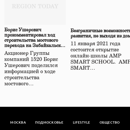
Борис Ушерович
Безграничные возможност
прокомментировал ход
развития, не выходя из до
строительства мостового
11 января 2021 года
перехода на Забайкальской
состоится открытие
железной дороге
Акционер Группы
онлайн-школы АМР
компаний 1520 Борис
SMART SCHOOL. АМ
Ушерович поделился
SMART…
информацией о ходе
строительства
мостового…
МОСКВА
ПОДМОСКОВЬЕ
LIFESTYLE
ОБЩЕСТВО