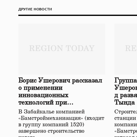
ДРУГИЕ НОВОСТИ
Борис Ушерович рассказал
Группа
о применении
Ушеров
инновационных
д разв
технологий при
Тында
строительстве нового моста
В Забайкалье компанией
Строител
в Забайкалье
«Бамстроймеханизация» (входит
станции
в группу компаний 1520)
компани
завершено строительство
«Бамстр