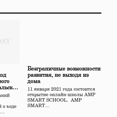
Безграничные возможности
ход
развития, не выходя из
вого
дома
альской
11 января 2021 года состоится
открытие онлайн-школы АМР
аний
SMART SCHOOL. АМР
SMART…
 о ходе
о…