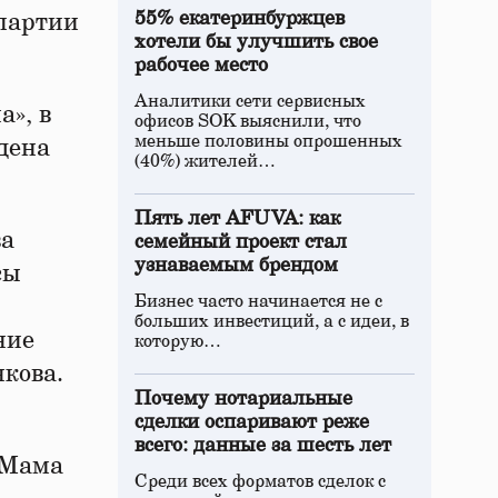
55% екатеринбуржцев
 партии
хотели бы улучшить свое
рабочее место
Аналитики сети сервисных
а», в
офисов SOK выяснили, что
меньше половины опрошенных
дена
(40%) жителей…
Пять лет AFUVA: как
ва
семейный проект стал
узнаваемым брендом
сы
Бизнес часто начинается не с
больших инвестиций, а с идеи, в
ние
которую…
нкова.
Почему нотариальные
сделки оспаривают реже
всего: данные за шесть лет
«Мама
Среди всех форматов сделок с