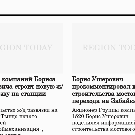
 компаний Бориса
Борис Ушерович
ича строит новую ж/
прокомментировал 
язку на станции
строительства мосто
перехода на Забайк
железной дороге
ьство ж/д развязки на
Акционер Группы комп
 Тында начато
1520 Борис Ушерович
ей
поделился информацией
оймеханизация»,
строительства мостовог