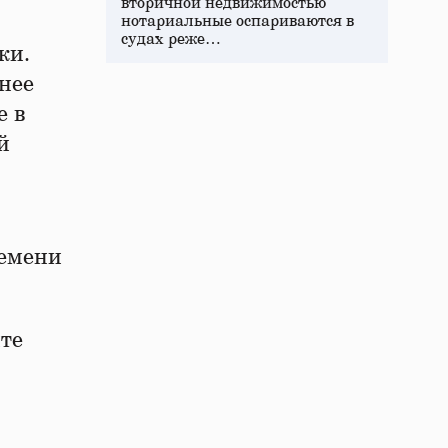
вторичной недвижимостью
нотариальные оспариваются в
судах реже…
ки.
снее
е в
й
ремени
йте