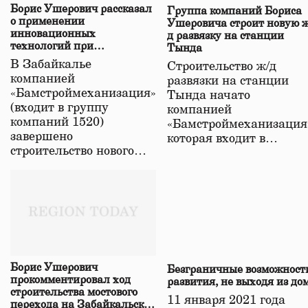
Борис Ушерович рассказал
Группа компаний Бориса
о применении
Ушеровича строит новую ж
инновационных
д развязку на станции
технологий при
Тында
строительстве нового моста
В Забайкалье
Строительство ж/д
в Забайкалье
компанией
развязки на станции
«Бамстроймеханизация»
Тында начато
(входит в группу
компанией
компаний 1520)
«Бамстроймеханизация
завершено
которая входит в…
строительство нового…
Борис Ушерович
Безграничные возможност
прокомментировал ход
развития, не выходя из до
строительства мостового
11 января 2021 года
перехода на Забайкальской