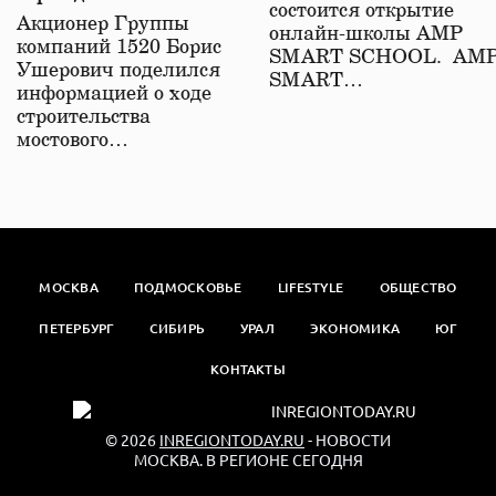
состоится открытие
железной дороге
Акционер Группы
онлайн-школы АМР
компаний 1520 Борис
SMART SCHOOL. АМ
Ушерович поделился
SMART…
информацией о ходе
строительства
мостового…
МОСКВА
ПОДМОСКОВЬЕ
LIFESTYLE
ОБЩЕСТВО
ПЕТЕРБУРГ
СИБИРЬ
УРАЛ
ЭКОНОМИКА
ЮГ
КОНТАКТЫ
© 2026
INREGIONTODAY.RU
- НОВОСТИ
МОСКВА. В РЕГИОНЕ СЕГОДНЯ