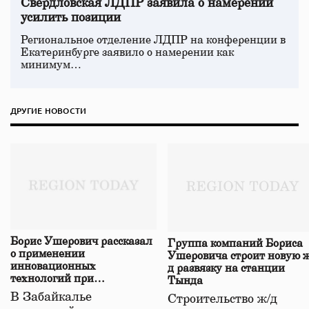
Свердловская ЛДПР заявила о намерении
усилить позиции
Региональное отделение ЛДПР на конференции в
Екатеринбурге заявило о намерении как
минимум…
ДРУГИЕ НОВОСТИ
Борис Ушерович рассказал
Группа компаний Бориса
о применении
Ушеровича строит новую ж
инновационных
д развязку на станции
технологий при
Тында
строительстве нового моста
В Забайкалье
Строительство ж/д
в Забайкалье