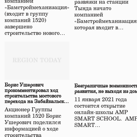
компанией
развязки на станции
«Бамстроймеханизация»
Тында начато
(входит в группу
компанией
компаний 1520)
«Бамстроймеханизация
завершено
которая входит в…
строительство нового…
Борис Ушерович
Безграничные возможност
прокомментировал ход
развития, не выходя из до
строительства мостового
11 января 2021 года
перехода на Забайкальской
состоится открытие
железной дороге
Акционер Группы
онлайн-школы АМР
компаний 1520 Борис
SMART SCHOOL. АМ
Ушерович поделился
SMART…
информацией о ходе
строительства