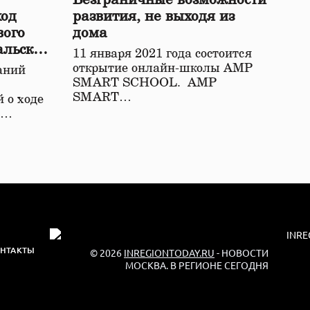
ход
развития, не выходя из
вого
дома
альской
11 января 2021 года состоится
открытие онлайн-школы АМР
аний
SMART SCHOOL. АМР
SMART…
 о ходе
о…
НТАКТЫ
© 2026
INREGIONTODAY.RU
- НОВОСТИ
МОСКВА. В РЕГИОНЕ СЕГОДНЯ