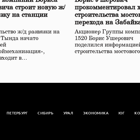
ича строит новую ж/
прокомментировал 
язку на станции
строительства мосто
перехода на Забайк
железной дороге
ьство ж/д развязки на
Акционер Группы комп
 Тында начато
1520 Борис Ушерович
ей
поделился информацией
оймеханизация»,
строительства мостовог
 входит в…
ПЕТЕРБУРГ
СИБИРЬ
УРАЛ
ЭКОНОМИКА
ЮГ
КО