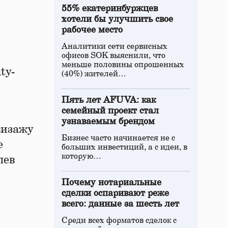
55% екатеринбуржцев
хотели бы улучшить свое
рабочее место
Аналитики сети сервисных
офисов SOK выяснили, что
меньше половины опрошенных
ty-
(40%) жителей…
Пять лет AFUVA: как
семейный проект стал
узнаваемым брендом
визажу
Бизнес часто начинается не с
е
больших инвестиций, а с идеи, в
которую…
лев
Почему нотариальные
сделки оспаривают реже
всего: данные за шесть лет
Среди всех форматов сделок с