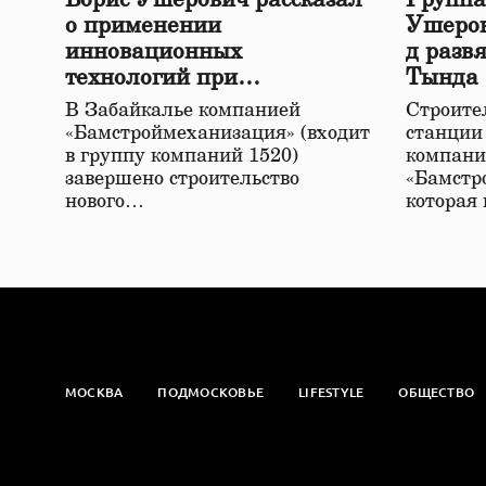
о применении
Ушеров
инновационных
д разв
технологий при
Тында
строительстве нового моста
В Забайкалье компанией
Строител
в Забайкалье
«Бамстроймеханизация» (входит
станции
в группу компаний 1520)
компани
завершено строительство
«Бамстр
нового…
которая
МОСКВА
ПОДМОСКОВЬЕ
LIFESTYLE
ОБЩЕСТВО