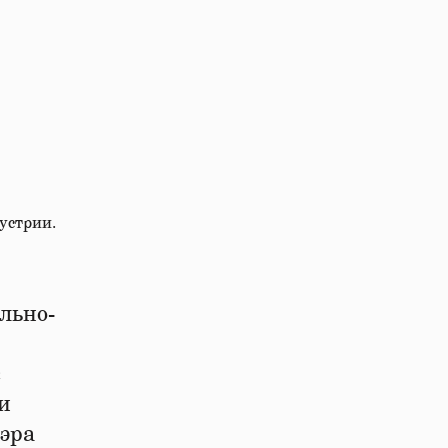
устрии.
льно-
с
и
Мэра