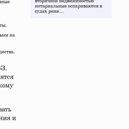
вторичной недвижимостью
чные
нотариальные оспариваются в
судах реже…
ты.
выки на
ества.
ВЗ.
вятся
кому
вать
ния и