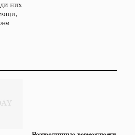
еди них
мощи,
оне
Безграничные возможности