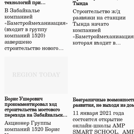
технологий при
Тында
строительстве нового моста
В Забайкалье
Строительство ж/д
в Забайкалье
компанией
развязки на станции
«Бамстроймеханизация»
Тында начато
(входит в группу
компанией
компаний 1520)
«Бамстроймеханизация
завершено
которая входит в…
строительство нового…
Борис Ушерович
Безграничные возможност
прокомментировал ход
развития, не выходя из до
строительства мостового
11 января 2021 года
перехода на Забайкальской
состоится открытие
железной дороге
Акционер Группы
онлайн-школы АМР
компаний 1520 Борис
SMART SCHOOL. АМ