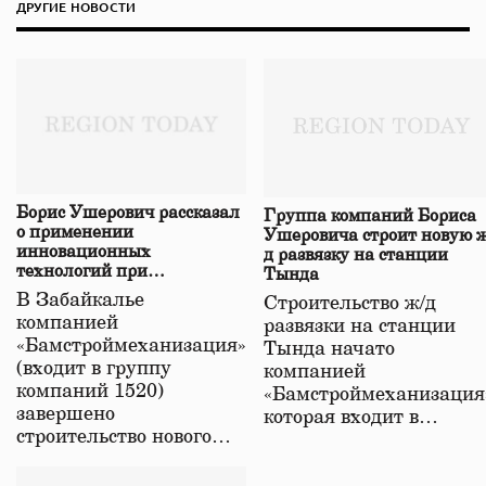
ДРУГИЕ НОВОСТИ
Борис Ушерович рассказал
Группа компаний Бориса
о применении
Ушеровича строит новую ж
инновационных
д развязку на станции
технологий при
Тында
строительстве нового моста
В Забайкалье
Строительство ж/д
в Забайкалье
компанией
развязки на станции
«Бамстроймеханизация»
Тында начато
(входит в группу
компанией
компаний 1520)
«Бамстроймеханизация
завершено
которая входит в…
строительство нового…