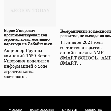
Борис Ушерович
Безграничные возможност
прокомментировал ход
развития, не выходя из до
строительства мостового
11 января 2021 года
перехода на Забайкальской
состоится открытие
железной дороге
Акционер Группы
онлайн-школы АМР
компаний 1520 Борис
SMART SCHOOL. АМ
Ушерович поделился
SMART…
информацией о ходе
строительства
мостового…
МОСКВА
ПОДМОСКОВЬЕ
LIFESTYLE
ОБЩЕСТВО