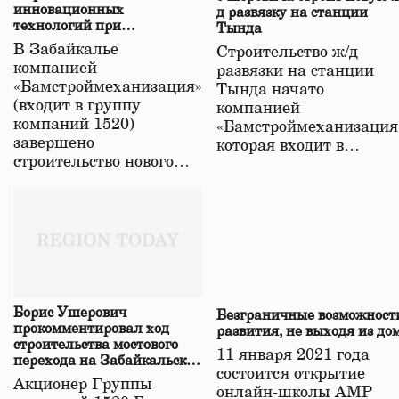
инновационных
д развязку на станции
технологий при
Тында
строительстве нового моста
В Забайкалье
Строительство ж/д
в Забайкалье
компанией
развязки на станции
«Бамстроймеханизация»
Тында начато
(входит в группу
компанией
компаний 1520)
«Бамстроймеханизация
завершено
которая входит в…
строительство нового…
Борис Ушерович
Безграничные возможност
прокомментировал ход
развития, не выходя из до
строительства мостового
11 января 2021 года
перехода на Забайкальской
состоится открытие
железной дороге
Акционер Группы
онлайн-школы АМР