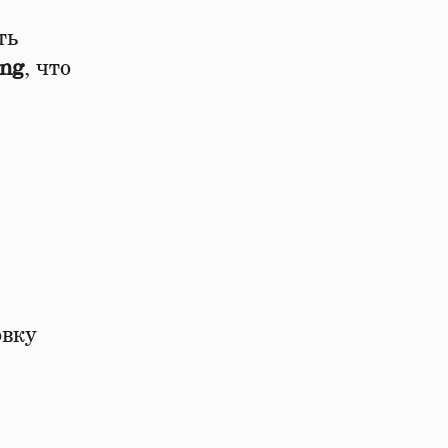
ть
ing
, что
овку