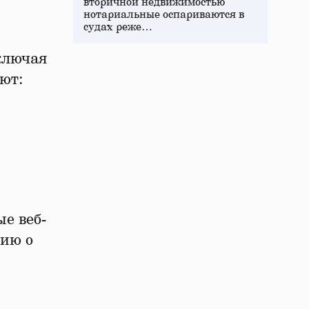
вторичной недвижимостью
нотариальные оспариваются в
судах реже…
ключая
ют:
е веб-
цию о