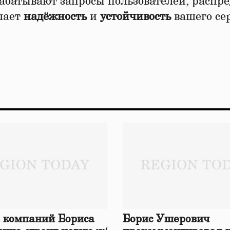
абатывают запросы пользователей, распр
шает
надёжность
и
устойчивость
вашего се
 компаний Бориса
Борис Ушерович