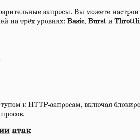
озрительные запросы. Вы можете настрои
ей на трёх уровнях:
Basic
,
Burst
и
Throttl
.
ступом к HTTP-запросам, включая блокир
просов.
ии атак