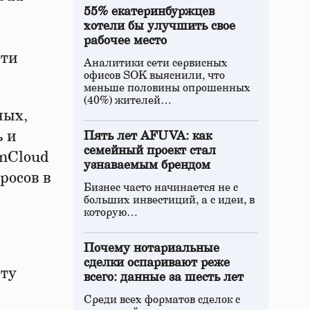
55% екатеринбуржцев
хотели бы улучшить свое
рабочее место
Эти
Аналитики сети сервисных
офисов SOK выяснили, что
меньше половины опрошенных
(40%) жителей…
ных,
ь и
Пять лет AFUVA: как
семейный проект стал
anCloud
узнаваемым брендом
росов в
Бизнес часто начинается не с
больших инвестиций, а с идеи, в
которую…
Почему нотариальные
сделки оспаривают реже
иту
всего: данные за шесть лет
Среди всех форматов сделок с