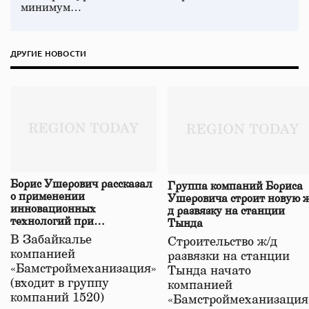
минимум…
ДРУГИЕ НОВОСТИ
Борис Ушерович рассказал
Группа компаний Бориса
о применении
Ушеровича строит новую ж
инновационных
д развязку на станции
технологий при
Тында
строительстве нового моста
В Забайкалье
Строительство ж/д
в Забайкалье
компанией
развязки на станции
«Бамстроймеханизация»
Тында начато
(входит в группу
компанией
компаний 1520)
«Бамстроймеханизация