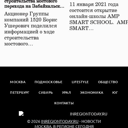
строительства мостового
11 января 2021 года
перехода на Забайкальской
состоится открытие
железной дороге
Акционер Группы
онлайн-школы АМР
компаний 1520 Борис
SMART SCHOOL. АМ
Ушерович поделился
SMART…
информацией о ходе
строительства
мостового…
МОСКВА
ПОДМОСКОВЬЕ
LIFESTYLE
ОБЩЕСТВО
ПЕТЕРБУРГ
СИБИРЬ
УРАЛ
ЭКОНОМИКА
ЮГ
КОНТАКТЫ
© 2026
INREGIONTODAY.RU
- НОВОСТИ
МОСКВА. В РЕГИОНЕ СЕГОДНЯ