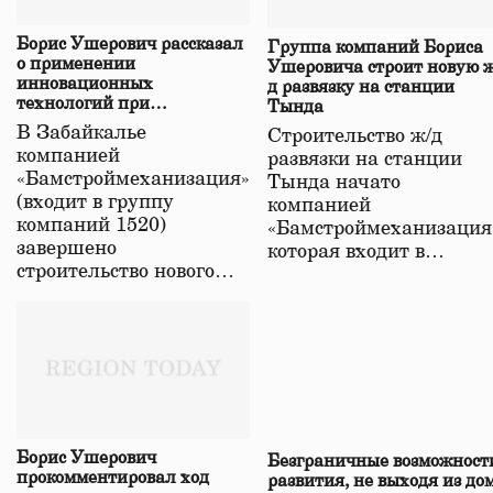
Борис Ушерович рассказал
Группа компаний Бориса
о применении
Ушеровича строит новую ж
инновационных
д развязку на станции
технологий при
Тында
строительстве нового моста
В Забайкалье
Строительство ж/д
в Забайкалье
компанией
развязки на станции
«Бамстроймеханизация»
Тында начато
(входит в группу
компанией
компаний 1520)
«Бамстроймеханизация
завершено
которая входит в…
строительство нового…
Борис Ушерович
Безграничные возможност
прокомментировал ход
развития, не выходя из до