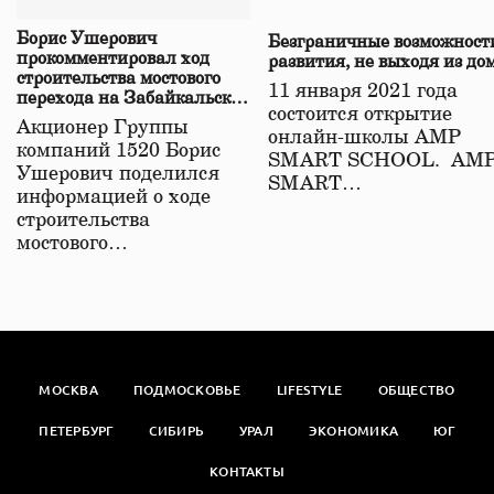
Борис Ушерович
Безграничные возможност
прокомментировал ход
развития, не выходя из до
строительства мостового
11 января 2021 года
перехода на Забайкальской
состоится открытие
железной дороге
Акционер Группы
онлайн-школы АМР
компаний 1520 Борис
SMART SCHOOL. АМ
Ушерович поделился
SMART…
информацией о ходе
строительства
мостового…
МОСКВА
ПОДМОСКОВЬЕ
LIFESTYLE
ОБЩЕСТВО
ПЕТЕРБУРГ
СИБИРЬ
УРАЛ
ЭКОНОМИКА
ЮГ
КОНТАКТЫ