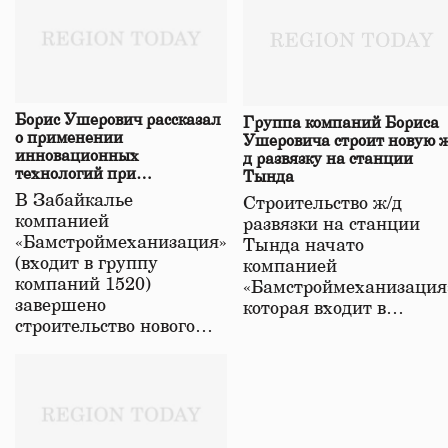
Борис Ушерович рассказал
Группа компаний Бориса
о применении
Ушеровича строит новую ж
инновационных
д развязку на станции
технологий при
Тында
строительстве нового моста
В Забайкалье
Строительство ж/д
в Забайкалье
компанией
развязки на станции
«Бамстроймеханизация»
Тында начато
(входит в группу
компанией
компаний 1520)
«Бамстроймеханизация
завершено
которая входит в…
строительство нового…