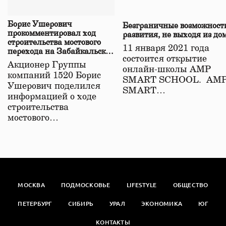
Борис Ушерович
Безграничные возможност
прокомментировал ход
развития, не выходя из до
строительства мостового
11 января 2021 года
перехода на Забайкальской
состоится открытие
железной дороге
Акционер Группы
онлайн-школы АМР
компаний 1520 Борис
SMART SCHOOL. АМ
Ушерович поделился
SMART…
информацией о ходе
строительства
мостового…
МОСКВА
ПОДМОСКОВЬЕ
LIFESTYLE
ОБЩЕСТВО
ПЕТЕРБУРГ
СИБИРЬ
УРАЛ
ЭКОНОМИКА
ЮГ
КОНТАКТЫ