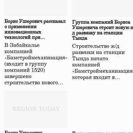
Борис Ушерович рассказал
Группа компаний Бориса
о применении
Ушеровича строит новую ж
инновационных
д развязку на станции
технологий при
Тында
строительстве нового моста
В Забайкалье
Строительство ж/д
в Забайкалье
компанией
развязки на станции
«Бамстроймеханизация»
Тында начато
(входит в группу
компанией
компаний 1520)
«Бамстроймеханизация
завершено
которая входит в…
строительство нового…