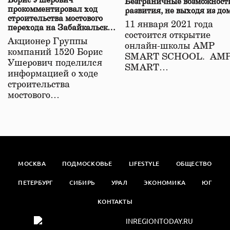
Борис Ушерович
Безграничные возможност
прокомментировал ход
развития, не выходя из до
строительства мостового
11 января 2021 года
перехода на Забайкальской
состоится открытие
железной дороге
Акционер Группы
онлайн-школы АМР
компаний 1520 Борис
SMART SCHOOL. АМ
Ушерович поделился
SMART…
информацией о ходе
строительства
мостового…
МОСКВА
ПОДМОСКОВЬЕ
LIFESTYLE
ОБЩЕСТВО
ПЕТЕРБУРГ
СИБИРЬ
УРАЛ
ЭКОНОМИКА
ЮГ
КОНТАКТЫ