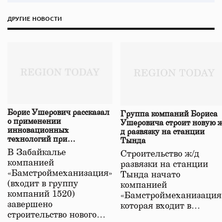
ДРУГИЕ НОВОСТИ
Борис Ушерович рассказал
Группа компаний Бориса
о применении
Ушеровича строит новую ж
инновационных
д развязку на станции
технологий при
Тында
строительстве нового моста
В Забайкалье
Строительство ж/д
в Забайкалье
компанией
развязки на станции
«Бамстроймеханизация»
Тында начато
(входит в группу
компанией
компаний 1520)
«Бамстроймеханизация
завершено
которая входит в…
строительство нового…