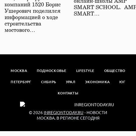
онлайн-школы АМР
компаний 1520 Борис
SMART SCHOOL. АМ
Ушерович поделился
SMART…
информацией о ходе
строительства
мостового…
МОСКВА
ПОДМОСКОВЬЕ
LIFESTYLE
ОБЩЕСТВО
ПЕТЕРБУРГ
СИБИРЬ
УРАЛ
ЭКОНОМИКА
ЮГ
КОНТАКТЫ
© 2026
INREGIONTODAY.RU
- НОВОСТИ
МОСКВА. В РЕГИОНЕ СЕГОДНЯ