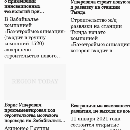
о применении
Ушеровича строит новую ж
инновационных
д развязку на станции
технологий при
Тында
строительстве нового моста
В Забайкалье
Строительство ж/д
в Забайкалье
компанией
развязки на станции
«Бамстроймеханизация»
Тында начато
(входит в группу
компанией
компаний 1520)
«Бамстроймеханизация
завершено
которая входит в…
строительство нового…
Борис Ушерович
Безграничные возможност
прокомментировал ход
развития, не выходя из до
строительства мостового
11 января 2021 года
перехода на Забайкальской
состоится открытие
железной дороге
Акционер Группы