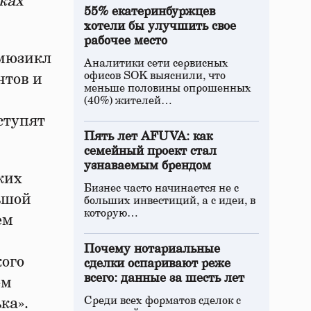
оках
55% екатеринбуржцев
хотели бы улучшить свое
рабочее место
-мюзикл
Аналитики сети сервисных
офисов SOK выяснили, что
нтов и
меньше половины опрошенных
(40%) жителей…
ступят
Пять лет AFUVA: как
семейный проект стал
узнаваемым брендом
ких
Бизнес часто начинается не с
ьшой
больших инвестиций, а с идеи, в
которую…
ем
Почему нотариальные
кого
сделки оспаривают реже
всего: данные за шесть лет
ем
Среди всех форматов сделок с
ка».