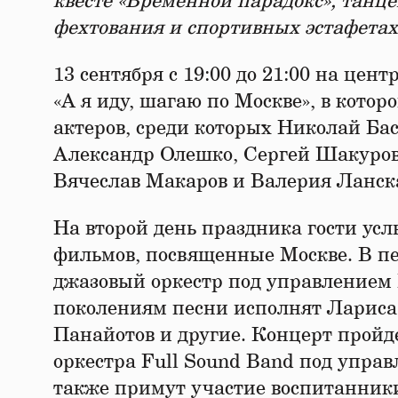
квесте «Временной парадокс», танце
фехтования и спортивных эстафетах
13 сентября с 19:00 до 21:00 на це
«А я иду, шагаю по Москве», в кото
актеров, среди которых Николай Ба
Александр Олешко, Сергей Шакуров 
Вячеслав Макаров и Валерия Ланск
На второй день праздника гости ус
фильмов, посвященные Москве. В п
джазовый оркестр под управлением П
поколениям песни исполнят Лариса
Панайотов и другие. Концерт пройд
оркестра Full Sound Band под упра
также примут участие воспитанники