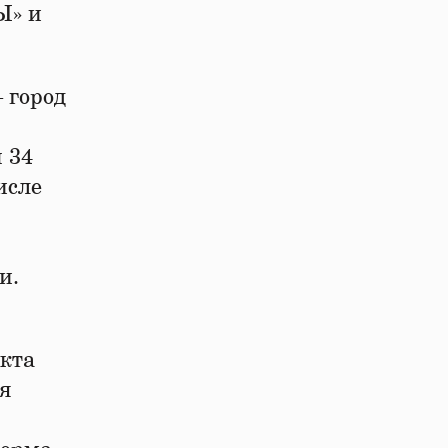
Ы» и
 город
 34
исле
и.
екта
я