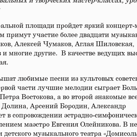
вальных и творческих мастер-классах, ур
нтральной площади пройдет яркий концерт
ром примут участие более двадцати музыка
сков, Алексей Чумаков, Аглая Шиловская,
и многие другие. В качестве ведущих вы
ая.
лышат любимые песни из культовых советс
ервой части лучшие мелодии сыграет Бол
етра Востокова, а во второй знакомые вс
 Долина, Арсений Бородин, Александр
ет в сопровождении эстрадно-симфоничес
влением маэстро Евгения Олейникова. В н
 детского музыкального театра «Домисоль