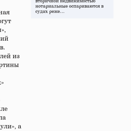
вторичной недвижимостью
нотариальные оспариваются в
ная
судах реже…
огут
»,
кий
в.
лей из
артины
х»
е
иле
ла
ули», а