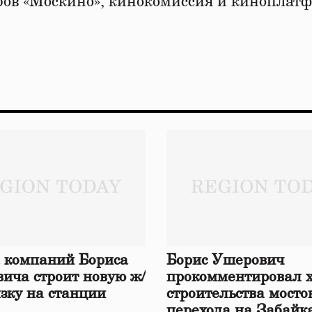
тров «Москино», кинокомиссия и киноплат
 компаний Бориса
Борис Ушерович
ича строит новую ж/
прокомментировал 
язку на станции
строительства мосто
перехода на Забайк