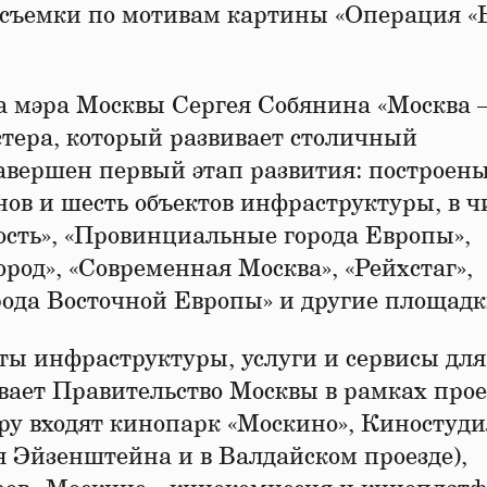
е съемки по мотивам картины «Операция «
та мэра Москвы Сергея Собянина «Москва –
стера, который развивает столичный
авершен первый этап развития: построены
ов и шесть объектов инфраструктуры, в ч
ость», «Провинциальные города Европы»,
род», «Современная Москва», «Рейхстаг»,
рода Восточной Европы» и другие площадк
кты инфраструктуры, услуги и сервисы для
вает Правительство Москвы в рамках про
туру входят кинопарк «Москино», Киностуди
я Эйзенштейна и в Валдайском проезде),