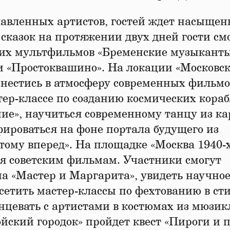
авленных артистов, гостей ждет насыщен
сказок на протяжении двух дней гости см
их мультфильмов «Бременские музыканты
 и «Простоквашино». На локации «Московс
енестись в атмосферу современных фильмо
тер-классе по созданию космических кораб
ие», научиться современному танцу из к
фироваться на фоне портала будущего из
тому вперед». На площадке «Москва 1940-
я советским фильмам. Участники смогут
ма «Мастер и Маргарита», увидеть научно
осетить мастер-классы по фехтованию в ст
нцевать с артистами в костюмах из мюзик
йский городок» пройдет квест «Пироги и п