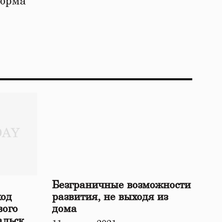
форма
Безграничные возможности
ход
развития, не выходя из
вого
дома
альской