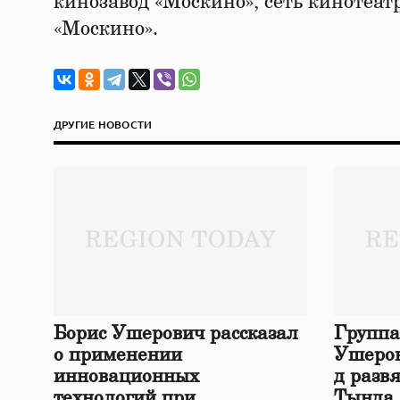
кинозавод «Москино», сеть кинотеа
«Москино».
ДРУГИЕ НОВОСТИ
Борис Ушерович рассказал
Группа
о применении
Ушеров
инновационных
д разв
технологий при
Тында