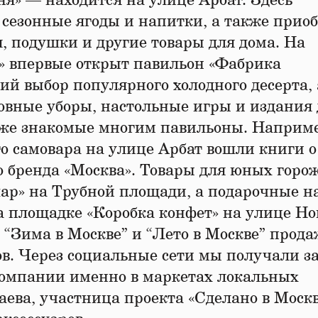
я» — находится на улице Арбат. Здесь
сезонные ягоды и напитки, а также прио
я, подушки и другие товары для дома. На
» впервые открыт павильон «Фабрика
ий выбор популярного холодного десерта, 
овные уборы, настольные игры и издания
уже знакомые многим павильоны. Наприме
го самовара на улице Арбат вошли книги о
о бренда «Москва». Товары для юных горо
ар» на Трубной площади, а подарочные н
а площадке «Коробка конфет» на улице Н
х “Зима в Москве” и “Лето в Москве” прод
ов. Через социальные сети мы получали з
компании именно в маркетах локальных
ева, участница проекта «Сделано в Москв