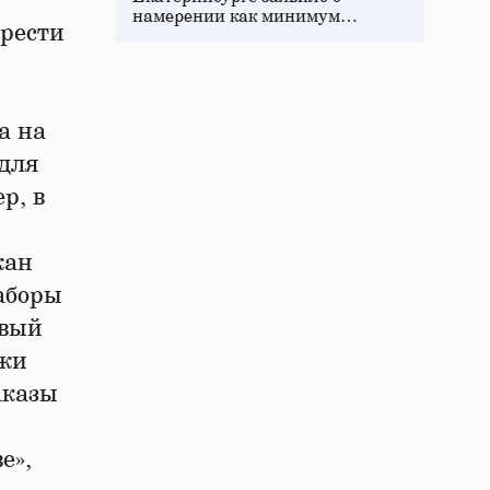
намерении как минимум…
брести
а на
 для
р, в
жан
аборы
овый
ажи
аказы
е»,