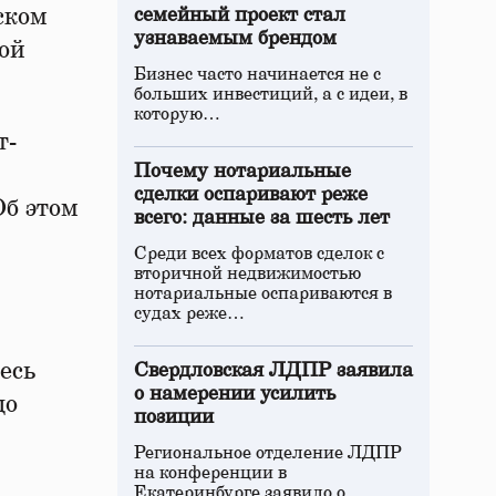
ском
семейный проект стал
узнаваемым брендом
ой
Бизнес часто начинается не с
больших инвестиций, а с идеи, в
которую…
т-
Почему нотариальные
сделки оспаривают реже
Об этом
всего: данные за шесть лет
Среди всех форматов сделок с
вторичной недвижимостью
нотариальные оспариваются в
судах реже…
есь
Свердловская ЛДПР заявила
о намерении усилить
до
позиции
Региональное отделение ЛДПР
на конференции в
Екатеринбурге заявило о