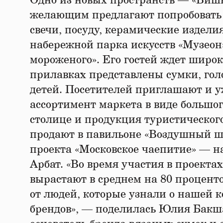
Одно из новых пространств — «Вишн
желающим предлагают попробовать 
свечи, посуду, керамические издели
набережной парка искусств «Музеон
мороженого». Его гостей ждет широк
прилавках представлены сумки, гол
детей. Посетителей приглашают и 
ассортимент маркета в виде большо
столице и продукция туристическог
продают в павильоне «Воздушный ш
проекта «Московское чаепитие» — н
Арбат. «Во время участия в проекта
вырастают в среднем на 80 процент
от людей, которые узнали о нашей 
брендов», — поделилась Юлия Бакша