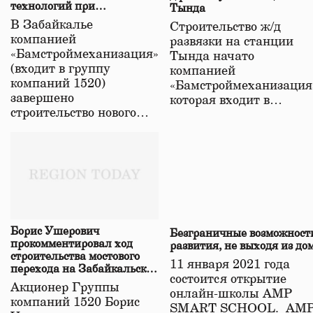
технологий при
Тында
строительстве нового моста
В Забайкалье
Строительство ж/д
в Забайкалье
компанией
развязки на станции
«Бамстроймеханизация»
Тында начато
(входит в группу
компанией
компаний 1520)
«Бамстроймеханизация
завершено
которая входит в…
строительство нового…
Борис Ушерович
Безграничные возможност
прокомментировал ход
развития, не выходя из до
строительства мостового
11 января 2021 года
перехода на Забайкальской
состоится открытие
железной дороге
Акционер Группы
онлайн-школы АМР
компаний 1520 Борис
SMART SCHOOL. АМ