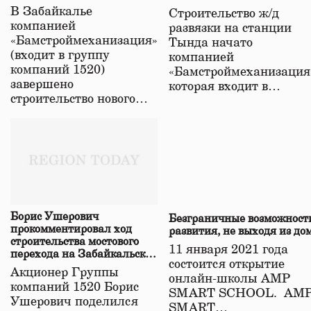
строительстве нового моста
В Забайкалье
Строительство ж/д
в Забайкалье
компанией
развязки на станции
«Бамстроймеханизация»
Тында начато
(входит в группу
компанией
компаний 1520)
«Бамстроймеханизация
завершено
которая входит в…
строительство нового…
Борис Ушерович
Безграничные возможност
прокомментировал ход
развития, не выходя из до
строительства мостового
11 января 2021 года
перехода на Забайкальской
состоится открытие
железной дороге
Акционер Группы
онлайн-школы АМР
компаний 1520 Борис
SMART SCHOOL. АМ
Ушерович поделился
SMART…