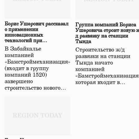
Борис Ушерович рассказал
Группа компаний Бориса
о применении
Ушеровича строит новую ж
инновационных
д развязку на станции
технологий при
Тында
строительстве нового моста
В Забайкалье
Строительство ж/д
в Забайкалье
компанией
развязки на станции
«Бамстроймеханизация»
Тында начато
(входит в группу
компанией
компаний 1520)
«Бамстроймеханизация
завершено
которая входит в…
строительство нового…