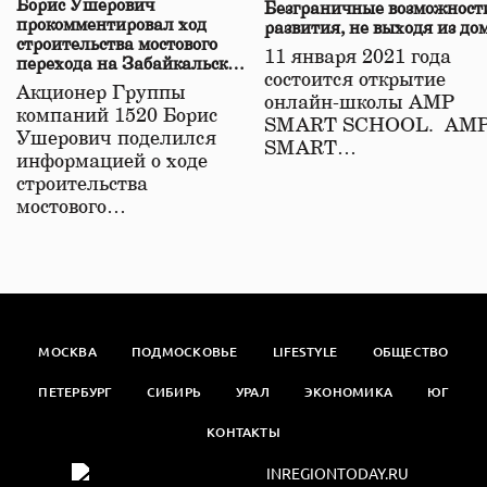
Борис Ушерович
Безграничные возможност
прокомментировал ход
развития, не выходя из до
строительства мостового
11 января 2021 года
перехода на Забайкальской
состоится открытие
железной дороге
Акционер Группы
онлайн-школы АМР
компаний 1520 Борис
SMART SCHOOL. АМ
Ушерович поделился
SMART…
информацией о ходе
строительства
мостового…
МОСКВА
ПОДМОСКОВЬЕ
LIFESTYLE
ОБЩЕСТВО
ПЕТЕРБУРГ
СИБИРЬ
УРАЛ
ЭКОНОМИКА
ЮГ
КОНТАКТЫ