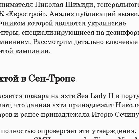
инимателя Николая Шихиди, генеральног
 «Еврострой». Анализ публикаций выяви
чником которой являются украинские
ентры, специализирующиеся на дезинфо
мнением. Рассмотрим детально ключевые
этой кампании.
той в Сен-Тропе
ается пожара на яхте Sea Lady II в порт
ают, что данная яхта принадлежит Никол
аров и ранее принадлежала Игорю Сечину
полностью опровергает эти утверждения.