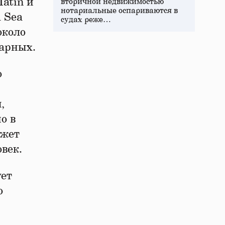
atin и
вторичной недвижимостью
нотариальные оспариваются в
а Sea
судах реже…
около
жарных.
о
,
о в
ожет
век.
ует
о