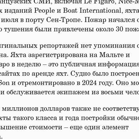
цузских СМИ, включая Le Figaro, Nice-M
изданий People и Boat International, яхт
0 июля в порту Сен-Тропе. Пожар начался 
его тушения были привлечены около 30 по
ригинальных репортажей нет упоминания 
а. Яхта зарегистрирована на Мальте и
евро в неделю – это публичная информация
йтах по аренде яхт. Судно было построен
Son и отремонтировано в 2024 году. Оно м
х и обслуживается экипажем из восьми чело
 миллионов долларов также не соответств
хты такого класса и года постройки обычн
вышение стоимости – еще один элемент
.