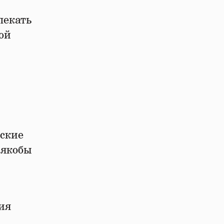
лекать
ой
ские
 якобы
ия