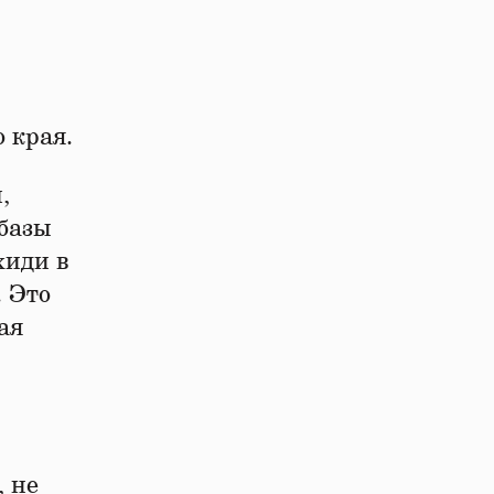
 края.
,
базы
хиди в
. Это
ая
 не