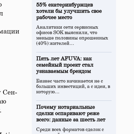
о
55% екатеринбуржцев
хотели бы улучшить свое
л
рабочее место
Аналитики сети сервисных
рмации
офисов SOK выяснили, что
меньше половины опрошенных
(40%) жителей…
Пять лет AFUVA: как
семейный проект стал
узнаваемым брендом
Бизнес часто начинается не с
больших инвестиций, а с идеи, в
у Сен-
которую…
аю
Почему нотариальные
.
сделки оспаривают реже
всего: данные за шесть лет
Среди всех форматов сделок с