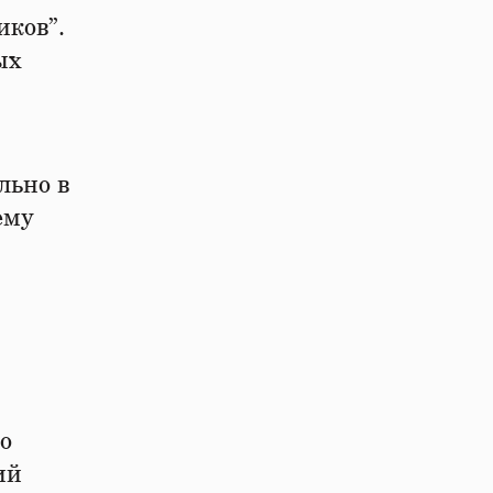
иков”.
ых
льно в
ему
о
ий