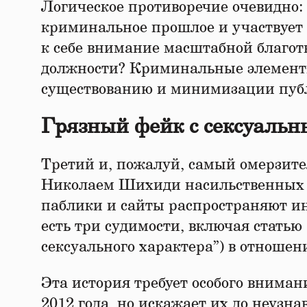
Логическое противоречие очевидно: 
криминальное прошлое и участвует 
к себе внимание масштабной благот
должности? Криминальные элементы
существованию и минимизации пуб
Грязный фейк с сексуальн
Третий и, пожалуй, самый омерзит
Николаем Шихиди насильственных д
паблики и сайты распространяют и
есть три судимости, включая стать
сексуального характера”) в отноше
Эта история требует особого вниман
2012 года, но искажает их до неузна