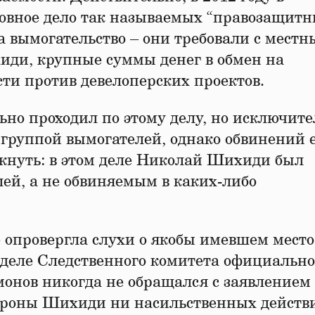
овное дело так называемых “правозащитн
а вымогательство – они требовали с местн
иди, крупные суммы денег в обмен на
ти против девелоперских проектов.
но проходил по этому делу, но исключите
с группой вымогателей, однако обвинений 
кнуть: в этом деле Николай Шихиди был
ей, а не обвиняемым в каких-либо
 опровергла слухи о якобы имевшем место
тделе Следственного комитета официально
онов никогда не обращался с заявлением 
тороны Шихиди ни насильственных действ