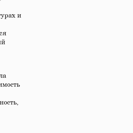
турах и
ся
ый
ла
имость
ность,