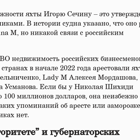
жности яхты Игорю Сечину – это утвержд
иками. В истории судна указано, что оно 
rina M, но никакой связи с российским
СВО недвижимость российских бизнесмено
странах в начале 2022 года арестовали я
Мельниченко, Lady M Алексея Мордашова,
а Усманова. Если бы у Николая Шихиди
ю 100 миллионов долларов, она неизбежно
аких упоминаний об аресте или заморозк
ках нет.
оритете” и губернаторских