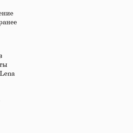
ение
ранее
в
хты
 Lena
е