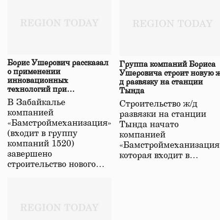
Борис Ушерович рассказал
Группа компаний Бориса
о применении
Ушеровича строит новую ж
инновационных
д развязку на станции
технологий при
Тында
строительстве нового моста
В Забайкалье
Строительство ж/д
в Забайкалье
компанией
развязки на станции
«Бамстроймеханизация»
Тында начато
(входит в группу
компанией
компаний 1520)
«Бамстроймеханизация
завершено
которая входит в…
строительство нового…