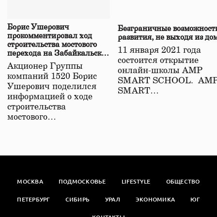
Борис Ушерович
Безграничные возможност
прокомментировал ход
развития, не выходя из до
строительства мостового
11 января 2021 года
перехода на Забайкальской
состоится открытие
железной дороге
Акционер Группы
онлайн-школы АМР
компаний 1520 Борис
SMART SCHOOL. АМ
Ушерович поделился
SMART…
информацией о ходе
строительства
мостового…
МОСКВА
ПОДМОСКОВЬЕ
LIFESTYLE
ОБЩЕСТВО
ПЕТЕРБУРГ
СИБИРЬ
УРАЛ
ЭКОНОМИКА
ЮГ