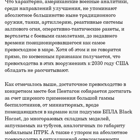
Что характерно, американские военные аналитики,
среди направлений улучшения, не упоминают
абсолютное большинство ныне традиционного
оружия, танки, артиллерию, реактивные системы
залпового огня, оперативно-тактические ракеты, и
вертолеты с боевыми самолетами, до недавнего
времени позиционировавшегося как самое
превосходное в мире. Хотя об этом и не говорится
прямо, по косвенным признакам получается, что
превосходства в этих вооружениях к 2030 году США
обладать не рассчитывают.
Как отмечалось выше, достаточное превосходство в
конкретном месте боя Пентагон собирается достигать
за счет широкого применения большой гаммы
беспилотников, от миниатюрных, вроде
помещающихся в кармане или подсумке БПЛА Black
Hornet, до многоразовых складных моделей,
запускаемых из тубусов, аналогичных по габариту
мобильным ПТРК. А также с упором на абсолютное
превосходство в ситуационной осведомленности,