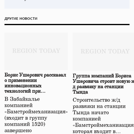
ДРУГИЕ НОВОСТИ
Борис Ушерович рассказал
Группа компаний Бориса
о применении
Ушеровича строит новую ж
инновационных
д развязку на станции
технологий при
Тында
строительстве нового моста
В Забайкалье
Строительство ж/д
в Забайкалье
компанией
развязки на станции
«Бамстроймеханизация»
Тында начато
(входит в группу
компанией
компаний 1520)
«Бамстроймеханизация
завершено
которая входит в…