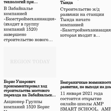
технологий при
Тында
строительстве нового моста
В Забайкалье
Строительство ж/д
в Забайкалье
компанией
развязки на станции
«Бамстроймеханизация»
Тында начато
(входит в группу
компанией
компаний 1520)
«Бамстроймеханизация
завершено
которая входит в…
строительство нового…
Борис Ушерович
Безграничные возможност
прокомментировал ход
развития, не выходя из до
строительства мостового
11 января 2021 года
перехода на Забайкальской
состоится открытие
железной дороге
Акционер Группы
онлайн-школы АМР
компаний 1520 Борис
SMART SCHOOL. АМ