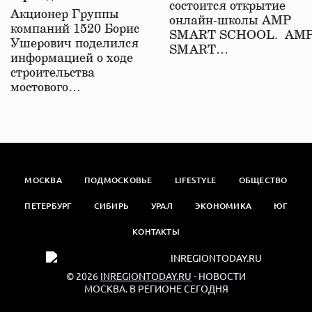
состоится открытие
железной дороге
Акционер Группы
онлайн-школы АМР
компаний 1520 Борис
SMART SCHOOL. АМ
Ушерович поделился
SMART…
информацией о ходе
строительства
мостового…
МОСКВА
ПОДМОСКОВЬЕ
LIFESTYLE
ОБЩЕСТВО
ПЕТЕРБУРГ
СИБИРЬ
УРАЛ
ЭКОНОМИКА
ЮГ
КОНТАКТЫ
© 2026
INREGIONTODAY.RU
- НОВОСТИ
МОСКВА. В РЕГИОНЕ СЕГОДНЯ