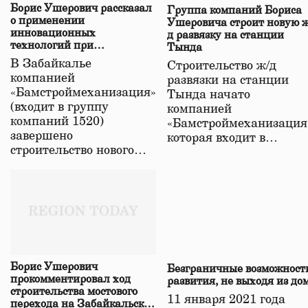
Борис Ушерович рассказал
Группа компаний Бориса
о применении
Ушеровича строит новую ж
инновационных
д развязку на станции
технологий при
Тында
строительстве нового моста
В Забайкалье
Строительство ж/д
в Забайкалье
компанией
развязки на станции
«Бамстроймеханизация»
Тында начато
(входит в группу
компанией
компаний 1520)
«Бамстроймеханизация
завершено
которая входит в…
строительство нового…
Борис Ушерович
Безграничные возможност
прокомментировал ход
развития, не выходя из до
строительства мостового
11 января 2021 года
перехода на Забайкальской