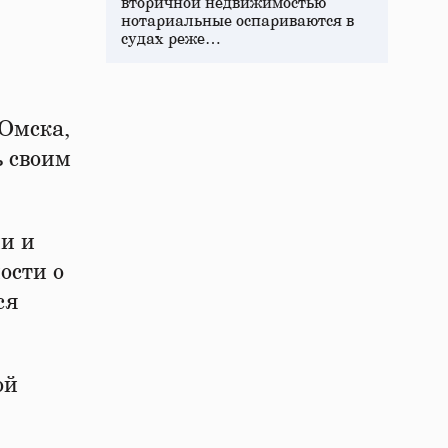
вторичной недвижимостью
нотариальные оспариваются в
судах реже…
Омска,
ь своим
и и
ости о
ся
ой