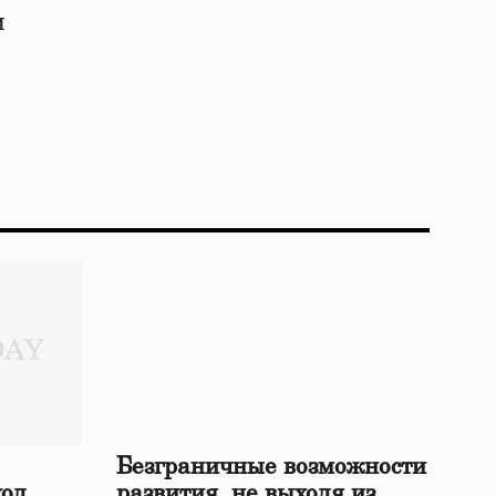
и
Безграничные возможности
ход
развития, не выходя из