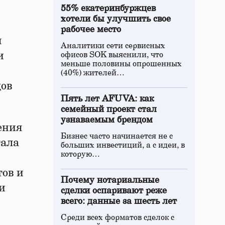
55% екатеринбуржцев
хотели бы улучшить свое
рабочее место
я
Аналитики сети сервисных
и
офисов SOK выяснили, что
меньше половины опрошенных
(40%) жителей…
дов
Пять лет AFUVA: как
семейный проект стал
узнаваемым брендом
ения
Бизнес часто начинается не с
тала
больших инвестиций, а с идеи, в
которую…
тов и
Почему нотариальные
и
сделки оспаривают реже
всего: данные за шесть лет
Среди всех форматов сделок с