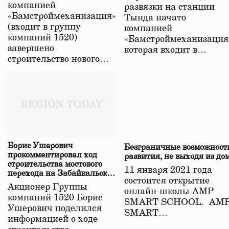
компанией
развязки на станции
«Бамстроймеханизация»
Тында начато
(входит в группу
компанией
компаний 1520)
«Бамстроймеханизация
завершено
которая входит в…
строительство нового…
Борис Ушерович
Безграничные возможност
прокомментировал ход
развития, не выходя из до
строительства мостового
11 января 2021 года
перехода на Забайкальской
состоится открытие
железной дороге
Акционер Группы
онлайн-школы АМР
компаний 1520 Борис
SMART SCHOOL. АМ
Ушерович поделился
SMART…
информацией о ходе