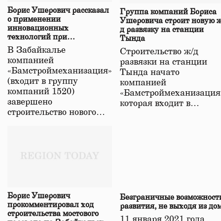
Борис Ушерович рассказал
Группа компаний Бориса
о применении
Ушеровича строит новую ж
инновационных
д развязку на станции
технологий при
Тында
строительстве нового моста
В Забайкалье
Строительство ж/д
в Забайкалье
компанией
развязки на станции
«Бамстроймеханизация»
Тында начато
(входит в группу
компанией
компаний 1520)
«Бамстроймеханизация
завершено
которая входит в…
строительство нового…
Борис Ушерович
Безграничные возможност
прокомментировал ход
развития, не выходя из до
строительства мостового
11 января 2021 года