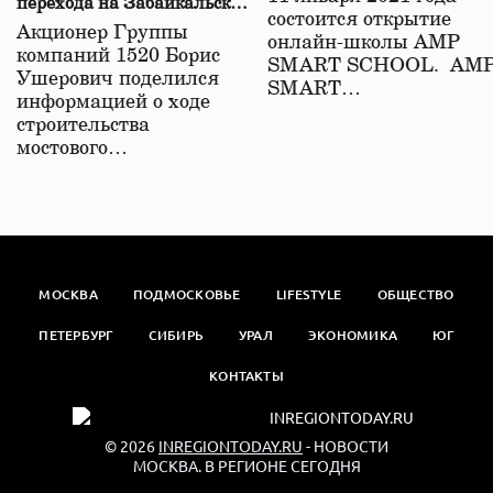
перехода на Забайкальской
состоится открытие
железной дороге
Акционер Группы
онлайн-школы АМР
компаний 1520 Борис
SMART SCHOOL. АМ
Ушерович поделился
SMART…
информацией о ходе
строительства
мостового…
МОСКВА
ПОДМОСКОВЬЕ
LIFESTYLE
ОБЩЕСТВО
ПЕТЕРБУРГ
СИБИРЬ
УРАЛ
ЭКОНОМИКА
ЮГ
КОНТАКТЫ
© 2026
INREGIONTODAY.RU
- НОВОСТИ
МОСКВА. В РЕГИОНЕ СЕГОДНЯ