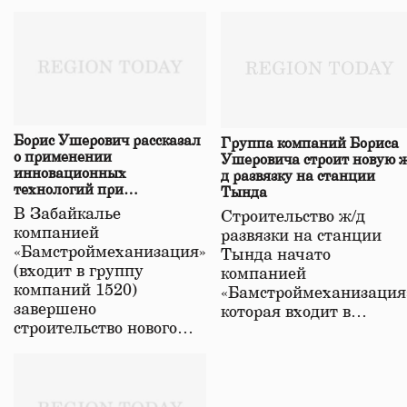
Борис Ушерович рассказал
Группа компаний Бориса
о применении
Ушеровича строит новую ж
инновационных
д развязку на станции
технологий при
Тында
строительстве нового моста
В Забайкалье
Строительство ж/д
в Забайкалье
компанией
развязки на станции
«Бамстроймеханизация»
Тында начато
(входит в группу
компанией
компаний 1520)
«Бамстроймеханизация
завершено
которая входит в…
строительство нового…