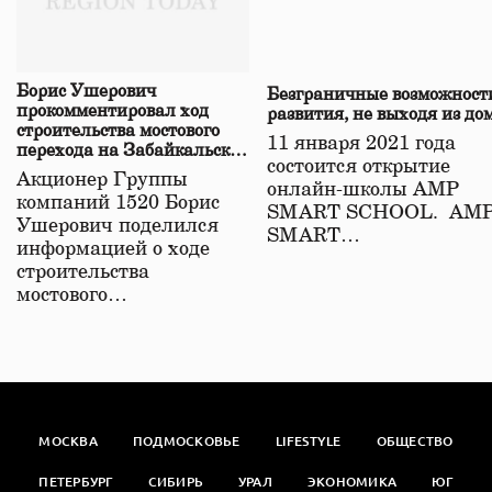
Борис Ушерович
Безграничные возможност
прокомментировал ход
развития, не выходя из до
строительства мостового
11 января 2021 года
перехода на Забайкальской
состоится открытие
железной дороге
Акционер Группы
онлайн-школы АМР
компаний 1520 Борис
SMART SCHOOL. АМ
Ушерович поделился
SMART…
информацией о ходе
строительства
мостового…
МОСКВА
ПОДМОСКОВЬЕ
LIFESTYLE
ОБЩЕСТВО
ПЕТЕРБУРГ
СИБИРЬ
УРАЛ
ЭКОНОМИКА
ЮГ